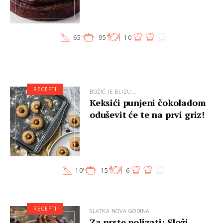
65'
95'
10
RECEPTI
BOŽIĆ JE BLIZU...
Keksići punjeni čokoladom
oduševit će te na prvi griz!
10'
15'
6
RECEPTI
SLATKA NOVA GODINA
Za prste polizati: Složi