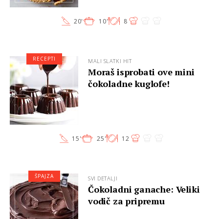
20'
10'
8
RECEPTI
MALI SLATKI HIT
Moraš isprobati ove mini
čokoladne kuglofe!
15'
25'
12
ŠPAJZA
SVI DETALJI
Čokoladni ganache: Veliki
vodič za pripremu