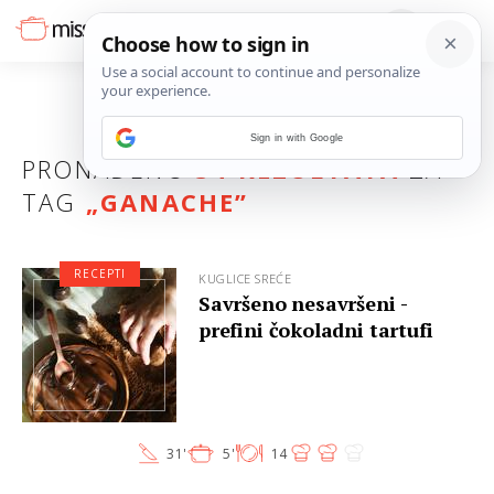
Sign in with Google
PRONAĐENO
34 REZULTATA
ZA
TAG
„
GANACHE
”
RECEPTI
KUGLICE SREĆE
Savršeno nesavršeni -
prefini čokoladni tartufi
31'
5'
14