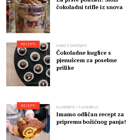
čokoladni trifle iz snova
RECEPTI
SAMO 3 SASTOJKA!
Čokoladne kuglice s
pjenušcem za posebne
prilike
RECEPTI
FLAVORIFIC I FLAVORFUL
Imamo odličan recept za
pripremu božićnog panja!