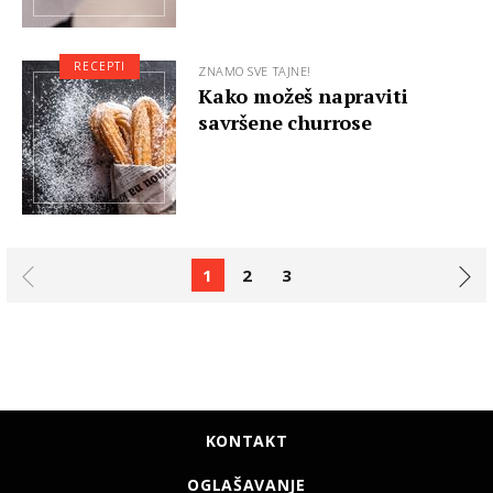
RECEPTI
ZNAMO SVE TAJNE!
Kako možeš napraviti
savršene churrose
1
2
3
KONTAKT
OGLAŠAVANJE