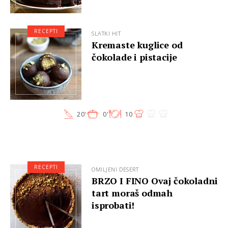
RECEPTI
SLATKI HIT
Kremaste kuglice od
čokolade i pistacije
20'
0'
10
RECEPTI
OMILJENI DESERT
BRZO I FINO Ovaj čokoladni
tart moraš odmah
isprobati!