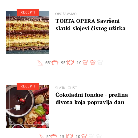
RECEPTI
OBOŽAVAMO!
TORTA OPERA Savršeni
slatki slojevi čistog užitka
65'
95'
10
RECEPTI
SLATKI GUŠTI
Čokoladni fondue - prefina
divota koja popravlja dan
5'
15'
10