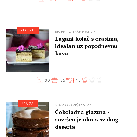
RECEPTI
RECEPT NATAŠE PRALICE
Lagani kolač s orasima,
idealan uz popodnevnu
kavu
30'
35'
15
ŠPAJZA
SLASNO SAVRŠENSTVO
Čokoladna glazura -
savršen je ukras svakog
deserta