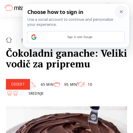
Sign in with Google
ŠPAJZA
Čokoladni ganache: Veliki
vodič za pripremu
DESERT
65 MIN
95 MIN
10
SREDNJE