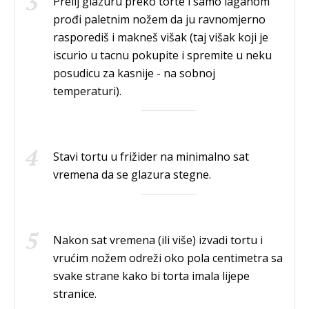
Prelij glazuru preko torte i samo laganom
prođi paletnim nožem da ju ravnomjerno
rasporediš i makneš višak (taj višak koji je
iscurio u tacnu pokupite i spremite u neku
posudicu za kasnije - na sobnoj
temperaturi).
Stavi tortu u frižider na minimalno sat
vremena da se glazura stegne.
Nakon sat vremena (ili više) izvadi tortu i
vrućim nožem odreži oko pola centimetra sa
svake strane kako bi torta imala lijepe
stranice.