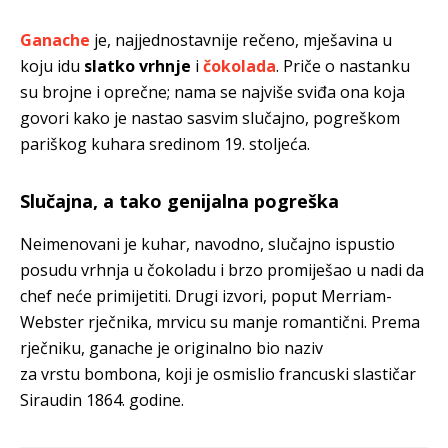
Ganache
je, najjednostavnije rečeno, mješavina u
koju idu
slatko vrhnje
i
čokolada
. Priče o nastanku
su brojne i oprečne; nama se najviše sviđa ona koja
govori kako je nastao sasvim slučajno, pogreškom
pariškog kuhara sredinom 19. stoljeća.
Slučajna, a tako genijalna pogreška
Neimenovani je kuhar, navodno, slučajno ispustio
posudu vrhnja u čokoladu i brzo promiješao u nadi da
chef neće primijetiti. Drugi izvori, poput Merriam-
Webster rječnika, mrvicu su manje romantični. Prema
rječniku, ganache je originalno bio naziv
za vrstu bombona, koji je osmislio francuski slastičar
Siraudin 1864. godine.