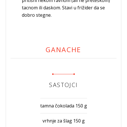
pritisni nekom ravnom (ali ne preteškom)
tacnom ili daskom. Stavi u frižider da se
dobro stegne.
GANACHE
SASTOJCI
tamna čokolada 150 g
vrhnje za šlag 150 g