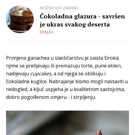
MOŽDA VAS ZANIMA...
Čokoladna glazura - savršen
je ukras svakog deserta
ŠPAJZA
Primjena ganachea u slastičarstvu je zaista široka;
njime se prelijevaju ili premazuju torte, pune ekleri,
nadijevaju
cupcakes
, a od njega se oblikuju i
čokoladne kuglice. Nabrajanje bismo mogli nastaviti u
nedogled, a ključ uspjeha je u kvalitetnim sastojcima,
dobro pogođenom omjeru - i strpljenju.