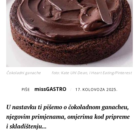
Čokoladni ganache
foto: Kate Uhl Dean, I Heart Eating/Pinterest
missGASTRO
PIŠE
/
17. KOLOVOZA 2025.
U nastavku ti pišemo o čokoladnom ganacheu,
njegovim primjenama, omjerima kod pripreme
i skladištenju...