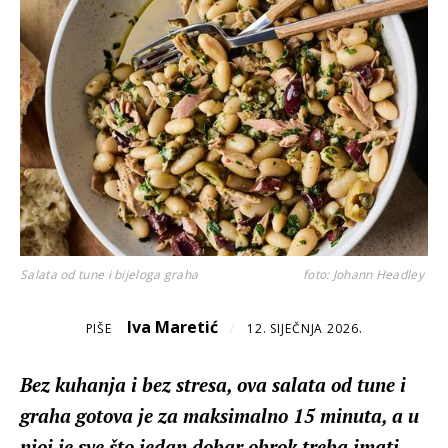
Salata od tune i bijeloga graha
foto: Johann Headley
Iva Maretić
PIŠE
/
12. SIJEČNJA 2026.
Bez kuhanja i bez stresa, ova salata od tune i
graha gotova je za maksimalno 15 minuta, a u
njoj je sve što jedan dobar obrok treba imati