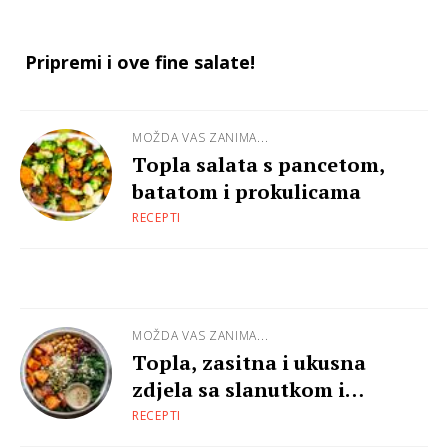
Pripremi i ove fine salate!
MOŽDA VAS ZANIMA...
Topla salata s pancetom,
batatom i prokulicama
RECEPTI
MOŽDA VAS ZANIMA...
Topla, zasitna i ukusna
zdjela sa slanutkom i
povrćem
RECEPTI