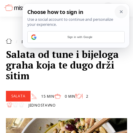
Sign in with Google
SALATA
RECEPTI
Salata od tune i bijeloga
graha koja te dugo drži
sitim
SALATA
15 MIN
0 MIN
2
JEDNOSTAVNO