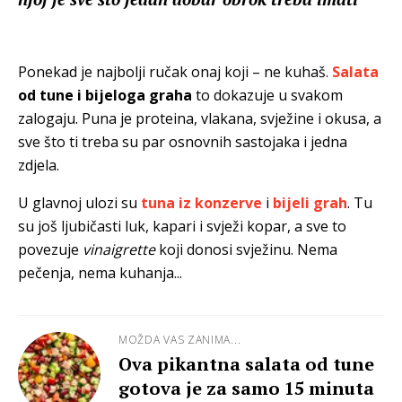
Ponekad je najbolji ručak onaj koji – ne kuhaš.
Salata
od tune i bijeloga graha
to dokazuje u svakom
zalogaju. Puna je proteina, vlakana, svježine i okusa, a
sve što ti treba su par osnovnih sastojaka i jedna
zdjela.
U glavnoj ulozi su
tuna iz konzerve
i
bijeli grah
. Tu
su još ljubičasti luk, kapari i svježi kopar, a sve to
povezuje
vinaigrette
koji donosi svježinu. Nema
pečenja, nema kuhanja...
MOŽDA VAS ZANIMA...
Ova pikantna salata od tune
gotova je za samo 15 minuta