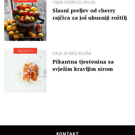
TAJNA DOBROG OKUSA
Slasni preljev od cherry
rajčica za još ukusniji roštilj
RECEPTI
IDEJA ZA BRZI RUČAK
Pikantna tjestenina sa
svježim kravljim sirom
KONTAKT