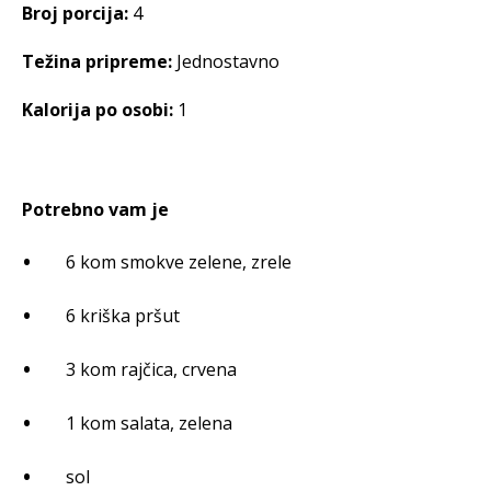
Broj porcija:
4
Težina pripreme:
Jednostavno
Kalorija po osobi:
1
Potrebno vam je
6 kom smokve zelene, zrele
6 kriška pršut
3 kom rajčica, crvena
1 kom salata, zelena
sol