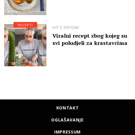
RECEPTI
HIT S TIKTOKA
Viralni recept zbog kojeg su
svi poludjeli za krastavcima
KONTAKT
OGLAŠAVANJE
IMPRESSUM