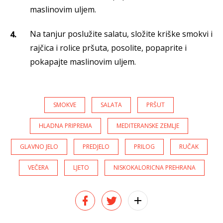
maslinovim uljem.
Na tanjur poslužite salatu, složite kriške smokvi i
rajčica i rolice pršuta, posolite, popaprite i
pokapajte maslinovim uljem.
SMOKVE
SALATA
PRŠUT
HLADNA PRIPREMA
MEDITERANSKE ZEMLJE
GLAVNO JELO
PREDJELO
PRILOG
RUČAK
VEČERA
LJETO
NISKOKALORICNA PREHRANA