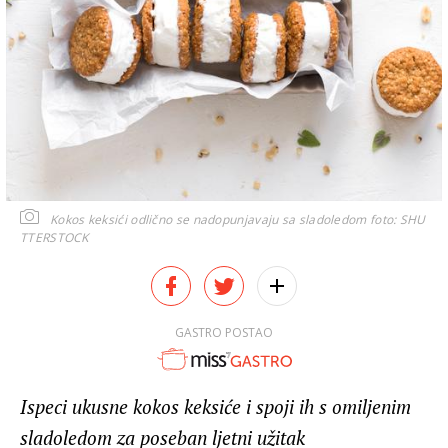
Kokos keksići odlično se nadopunjavaju sa sladoledom
foto: SHU
TTERSTOCK
GASTRO POSTAO
Ispeci ukusne kokos keksiće i spoji ih s omiljenim
sladoledom za poseban ljetni užitak