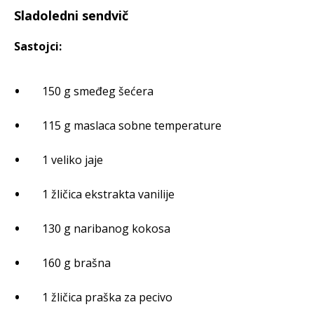
Sladoledni sendvič
Sastojci:
150 g smeđeg šećera
115 g maslaca sobne temperature
1 veliko jaje
1 žličica ekstrakta vanilije
130 g naribanog kokosa
160 g brašna
1 žličica praška za pecivo