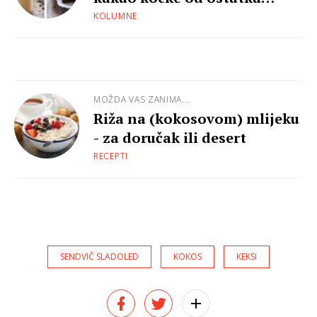
kokosa
KOLUMNE
MOŽDA VAS ZANIMA...
Riža na (kokosovom) mlijeku
- za doručak ili desert
RECEPTI
SENDVIČ SLADOLED
KOKOS
KEKSI