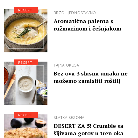
RECEPTI
BRZO I JEDNOSTAVNO
Aromatična palenta s
ružmarinom i češnjakom
RECEPTI
TAJNA OKUSA
Bez ova 3 slasna umaka ne
možemo zamisliti roštilj
RECEPTI
SLATKA SEZONA
DESERT ZA 5! Crumble sa
šljivama gotov u tren oka