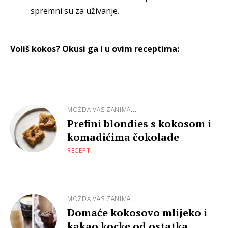
spremni su za uživanje.
Voliš kokos? Okusi ga i u ovim receptima:
MOŽDA VAS ZANIMA...
Prefini blondies s kokosom i
komadićima čokolade
RECEPTI
MOŽDA VAS ZANIMA...
Domaće kokosovo mlijeko i
kakao kocke od ostatka