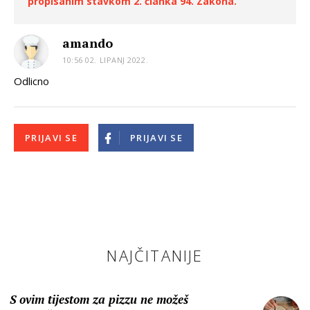
propisanim stavkom 2. članka 94. Zakona.
amando
10:56 02. LIPANJ 2022.
Odlicno
PRIJAVI SE
PRIJAVI SE
NAJČITANIJE
S ovim tijestom za pizzu ne možeš