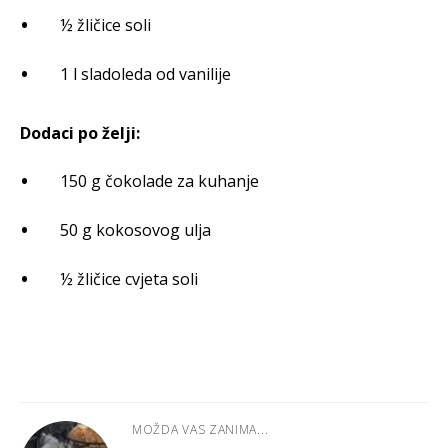
½ žličice soli
1 l sladoleda od vanilije
Dodaci po želji:
150 g čokolade za kuhanje
50 g kokosovog ulja
½ žličice cvjeta soli
MOŽDA VAS ZANIMA...