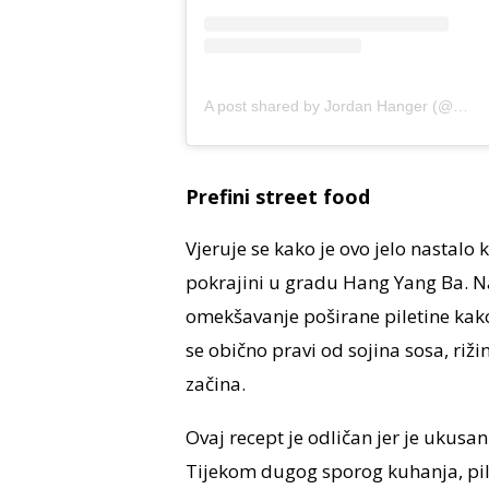
A post shared by Jordan Hanger (@ninjacue)
Prefini street food
Vjeruje se kako je ovo jelo nastalo
pokrajini u gradu Hang Yang Ba. Naz
omekšavanje poširane piletine kako 
se obično pravi od sojina sosa, riži
začina.
Ovaj recept je odličan jer je ukusan
Tijekom dugog sporog kuhanja, pil