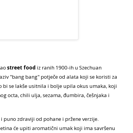
 kao
street food
iz ranih 1900-ih u Szechuan
iv "bang bang" potječe od alata koji se koristi za
bi se lakše usitnila i bolje upila okus umaka, koji
nog octa, chili ulja, sezama, đumbira, češnjaka i
 i puno zdraviji od pohane i pržene verzije.
etina će upiti aromatični umak koji ima savršenu