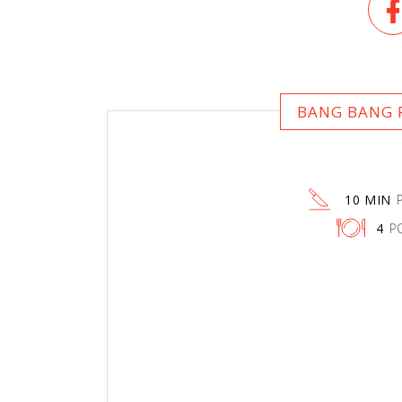
BANG BANG P
10 MIN
4
P