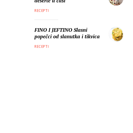
deserte u čaši
RECEPTI
FINO I JEFTINO Slasni
popečci od slanutka i tikvica
RECEPTI