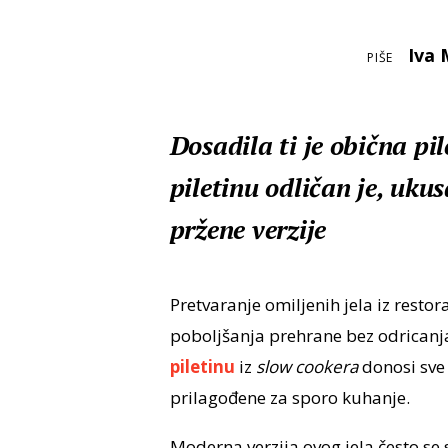
Iva 
PIŠE
Dosadila ti je obična pi
piletinu odličan je, uku
pržene verzije
Pretvaranje omiljenih jela iz restora
poboljšanja prehrane bez odricanja
piletinu
iz
slow cookera
donosi sve
prilagođene za sporo kuhanje.
Moderna verzija ovog jela često se 