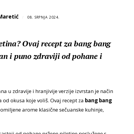
Maretić
/
08. SRPNJA 2024.
letina? Ovaj recept za bang bang
san i puno zdraviji od pohane i
na u zdravije i hranjivije verzije izvrstan je način
 od okusa koje voliš. Ovaj recept za
bang bang
 omiljene arome klasične sečuanske kuhinje,
sastoji od pohane pržene piletine poslužene s