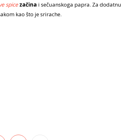
ve spice
začina
i sečuanskoga papra. Za dodatnu
makom kao što je srirache.