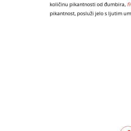
količinu pikantnosti od đumbira,
fi
pikantnost, posluži jelo s ljutim u