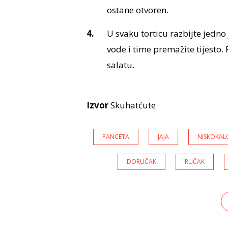
ostane otvoren.
U svaku torticu razbijte jedn
vode i time premažite tijesto.
salatu.
Izvor
Skuhatćute
PANCETA
JAJA
NISKOKAL
DORUČAK
RUČAK