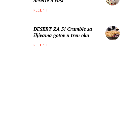
deserte u čaši
RECEPTI
DESERT ZA 5! Crumble sa
šljivama gotov u tren oka
RECEPTI