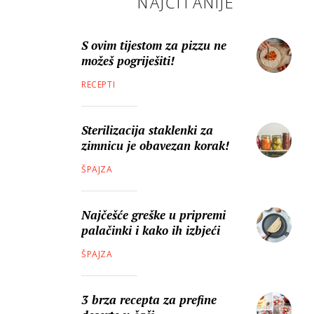
NAJČITANIJE
S ovim tijestom za pizzu ne
možeš pogriješiti!
RECEPTI
Sterilizacija staklenki za
zimnicu je obavezan korak!
ŠPAJZA
Najčešće greške u pripremi
palačinki i kako ih izbjeći
ŠPAJZA
3 brza recepta za prefine