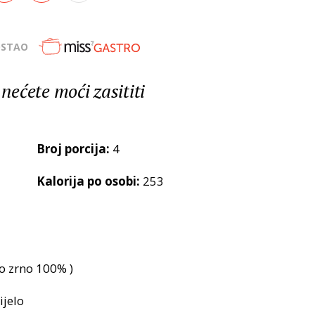
OSTAO
 nećete moći zasititi
Broj porcija:
4
Kalorija po osobi:
253
o zrno 100% )
ijelo