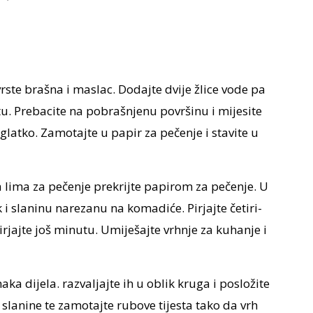
ste brašna i maslac. Dodajte dvije žlice vode pa
tu. Prebacite na pobrašnjenu površinu i mijesite
glatko. Zamotajte u papir za pečenje i stavite u
a lima za pečenje prekrijte papirom za pečenje. U
uk i slaninu narezanu na komadiće. Pirjajte četiri-
irjajte još minutu. Umiješajte vrhnje za kuhanje i
naka dijela. razvaljajte ih u oblik kruga i posložite
slanine te zamotajte rubove tijesta tako da vrh