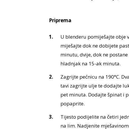
Priprema
U blenderu pomiješajte obje vr
miješajte dok ne dobijete pas
minutu, dvije, dok ne postane 
hladnjak na 15-ak minuta.
Zagrijte pećnicu na 190°C. Dv
tavi zagrijte ulje te dodajte l
pet minuta. Dodajte špinat i p
popaprite.
Tijesto podijelite na četiri jed
na lim. Nadjenite mješavinom 