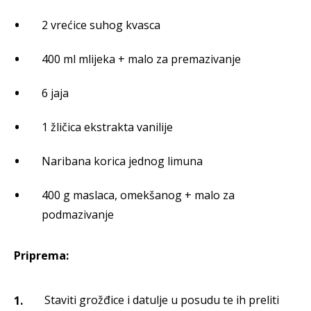
2 vrećice suhog kvasca
400 ml mlijeka + malo za premazivanje
6 jaja
1 žličica ekstrakta vanilije
Naribana korica jednog limuna
400 g maslaca, omekšanog + malo za
podmazivanje
Priprema:
Staviti grožđice i datulje u posudu te ih preliti