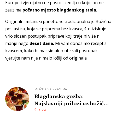
Europe i vjerojatno ne postoji zemlja u kojoj on ne
zauzima
počasno mjesto blagdanskog stola
.
Originalni milanski panettone tradicionalna je Božićna
poslastica, koja se priprema bez kvasca, što iziskuje
vrlo složen postupak priprave koji traje ni više ni
manje nego
deset dana.
Mi vam donosimo recept s
kvascem, kako bi maksimalno ubrzali postupak. I
vjerujte nam nije nimalo lošiji od originala.
MOŽDA VAS ZANIMA...
Blagdanska gozba:
Najslasniji prilozi uz božićna
pečenja
ŠPAJZA