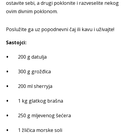
ostavite sebi, a drugi poklonite i razveselite nekog
ovim divnim poklonom.
Poslužite ga uz popodnevni čaj ili kavu i uživajte!
Sastojci:
200 g datulja
300 g grožđica
200 ml sherryja
1 kg glatkog brašna
250 g mljevenog šećera
1 žličica morske soli