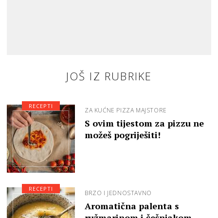
JOŠ IZ RUBRIKE
RECEPTI
ZA KUĆNE PIZZA MAJSTORE
S ovim tijestom za pizzu ne
možeš pogriješiti!
RECEPTI
BRZO I JEDNOSTAVNO
Aromatična palenta s
ružmarinom i češnjakom