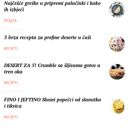
Najčešće greške u pripremi palačinki i kako
ih izbjeći
ŠPAJZA
3 brza recepta za prefine deserte u čaši
RECEPTI
DESERT ZA 5! Crumble sa šljivama gotov u
tren oka
RECEPTI
FINO I JEFTINO Slasni popečci od slanutka
i tikvica
RECEPTI