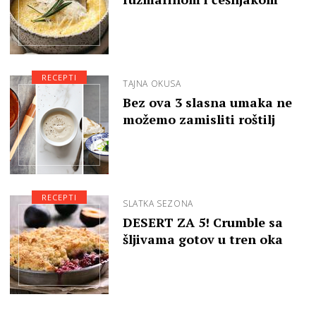
RECEPTI
TAJNA OKUSA
Bez ova 3 slasna umaka ne
možemo zamisliti roštilj
RECEPTI
SLATKA SEZONA
DESERT ZA 5! Crumble sa
šljivama gotov u tren oka