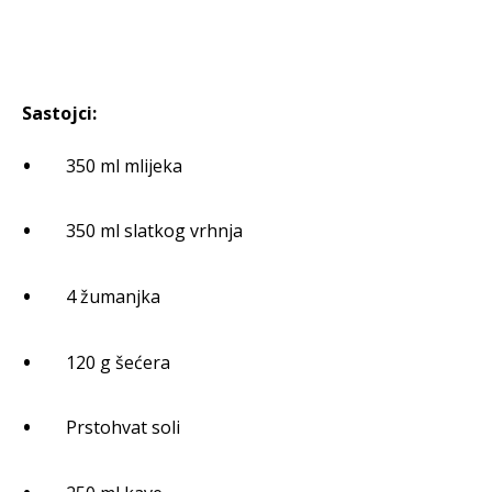
Sastojci:
350 ml mlijeka
350 ml slatkog vrhnja
4 žumanjka
120 g šećera
Prstohvat soli