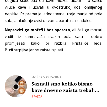
Kuglicu sladoleda od kave možeš ubaciti i u šalicu
vruće kave i uživati u dvostrukoj dozi omiljenog
napitka.
Priprema je jednostavna, traje manje od pola
sata, a hlađenje ovisi o tvom aparatu za sladoled.
Napraviti ga možeš i bez aparata
, ali ćeš ga morati
vaditi iz zamrzivača svakih pola sata i dobro
promiješati kako bi razbila kristaliće leda.
Budi strpljiva jer se zaista isplati!
MOŽDA VAS ZANIMA...
Saznali smo koliko bismo
kave dnevno zaista trebali
piti
ŠPAJZA