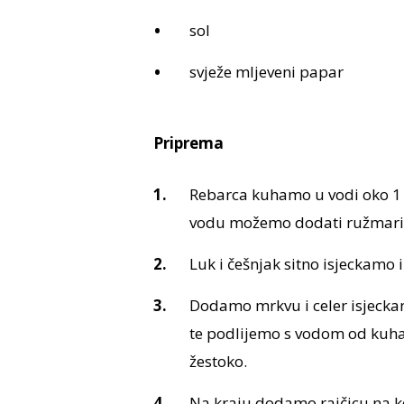
sol
svježe mljeveni papar
Priprema
Rebarca kuhamo u vodi oko 1
vodu možemo dodati ružmarin i
Luk i češnjak sitno isjeckamo
Dodamo mrkvu i celer isjecka
te podlijemo s vodom od kuhanj
žestoko.
Na kraju dodamo rajčicu na k