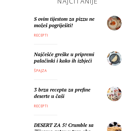
NAJČITANIJE
S ovim tijestom za pizzu ne
možeš pogriješiti!
RECEPTI
Najčešće greške u pripremi
palačinki i kako ih izbjeći
ŠPAJZA
3 brza recepta za prefine
deserte u čaši
RECEPTI
DESERT ZA 5! Crumble sa