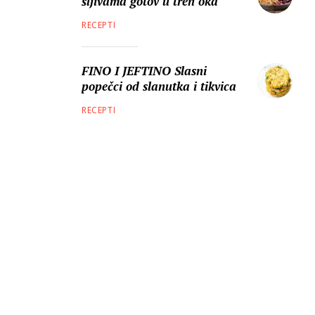
šljivama gotov u tren oka
RECEPTI
FINO I JEFTINO Slasni
popečci od slanutka i tikvica
RECEPTI