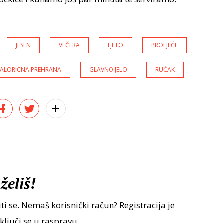
JESEN
VEČERA
LJETO
PROLJEĆE
KALORICNA PREHRANA
GLAVNO JELO
RUČAK
želiš!
ti se. Nemaš korisnički račun? Registracija je
uključi se u raspravu.