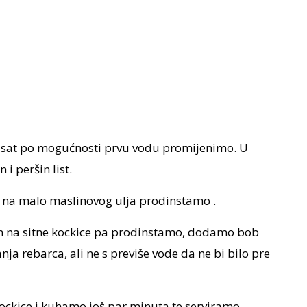
 sat po mogućnosti prvu vodu promijenimo. U
 peršin list.
 i na malo maslinovog ulja prodinstamo .
n na sitne kockice pa prodinstamo, dodamo bob
a rebarca, ali ne s previše vode da ne bi bilo pre
ockice i kuhamo još par minuta te serviramo.