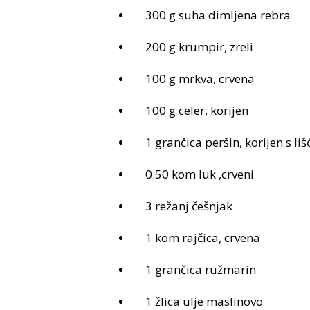
300 g suha dimljena rebra
200 g krumpir, zreli
100 g mrkva, crvena
100 g celer, korijen
1 grančica peršin, korijen s li
0.50 kom luk ,crveni
3 režanj češnjak
1 kom rajčica, crvena
1 grančica ružmarin
1 žlica ulje maslinovo