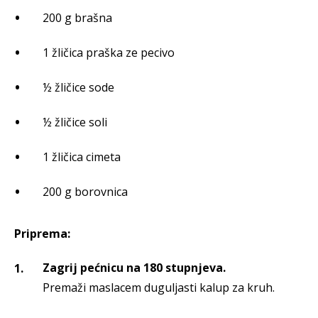
200 g brašna
1 žličica praška ze pecivo
½ žličice sode
½ žličice soli
1 žličica cimeta
200 g borovnica
Priprema:
Zagrij pećnicu na 180 stupnjeva.
Premaži maslacem duguljasti kalup za kruh.