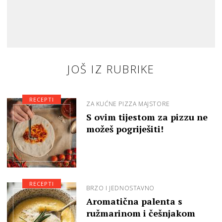
JOŠ IZ RUBRIKE
RECEPTI
ZA KUĆNE PIZZA MAJSTORE
S ovim tijestom za pizzu ne
možeš pogriješiti!
RECEPTI
BRZO I JEDNOSTAVNO
Aromatična palenta s
ružmarinom i češnjakom