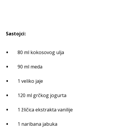
Sastojci:
80 ml kokosovog ulja
90 ml meda
1 veliko jaje
120 ml grčkog jogurta
1 žličica ekstrakta vanilije
1 naribana jabuka