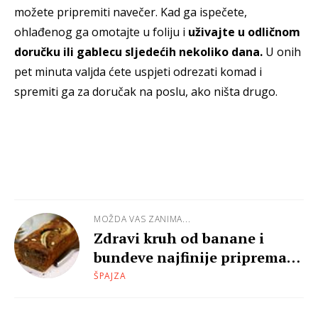
možete pripremiti navečer. Kad ga ispečete,
ohlađenog ga omotajte u foliju i
uživajte u odličnom
doručku ili gablecu sljedećih nekoliko dana.
U onih
pet minuta valjda ćete uspjeti odrezati komad i
spremiti ga za doručak na poslu, ako ništa drugo.
MOŽDA VAS ZANIMA...
Zdravi kruh od banane i
bundeve najfinije priprema
Geeketa
ŠPAJZA