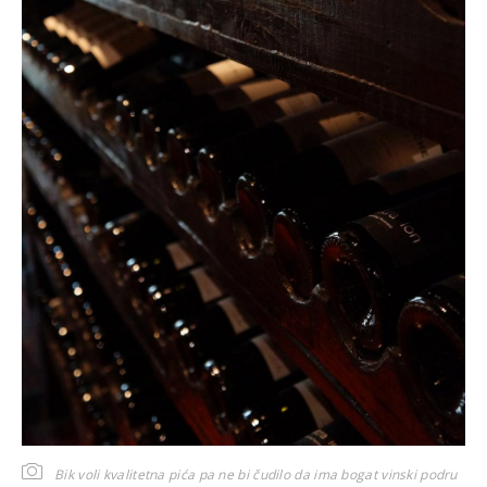
Bik voli kvalitetna pića pa ne bi čudilo da ima bogat vinski podru