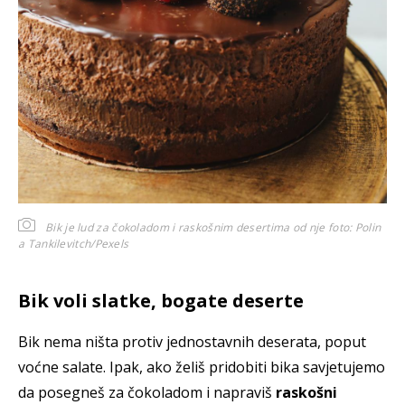
Bik je lud za čokoladom i raskošnim desertima od nje
foto: Polin
a Tankilevitch/Pexels
Bik voli slatke, bogate deserte
Bik nema ništa protiv jednostavnih deserata, poput
voćne salate. Ipak, ako želiš pridobiti bika savjetujemo
da posegneš za čokoladom i napraviš
raskošni