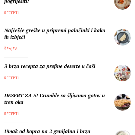
pogriješiti!
RECEPTI
Najčešće greške u pripremi palačinki i kako
ih izbjeći
ŠPAJZA
3 brza recepta za prefine deserte u čaši
RECEPTI
DESERT ZA 5! Crumble sa šljivama gotov u
tren oka
RECEPTI
Umak od kopra na 2 genijalna i brza