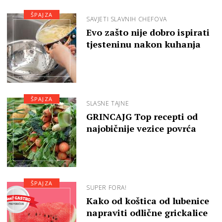
ŠPAJZA
SAVJETI SLAVNIH CHEFOVA
Evo zašto nije dobro ispirati
tjesteninu nakon kuhanja
ŠPAJZA
SLASNE TAJNE
GRINCAJG Top recepti od
najobičnije vezice povrća
ŠPAJZA
SUPER FORA!
Kako od koštica od lubenice
napraviti odlične grickalice