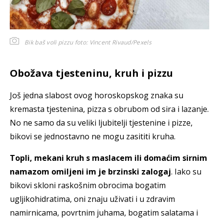
Bik baš voli pizzu
foto: Vincent Rivaud/Pexels
Obožava tjesteninu, kruh i pizzu
Još jedna slabost ovog horoskopskog znaka su
kremasta tjestenina, pizza s obrubom od sira i lazanje.
No ne samo da su veliki ljubitelji tjestenine i pizze,
bikovi se jednostavno ne mogu zasititi kruha.
Topli, mekani kruh s maslacem ili domaćim sirnim
namazom omiljeni im je brzinski zalogaj
. Iako su
bikovi skloni raskošnim obrocima bogatim
ugljikohidratima, oni znaju uživati i u zdravim
namirnicama, povrtnim juhama, bogatim salatama i