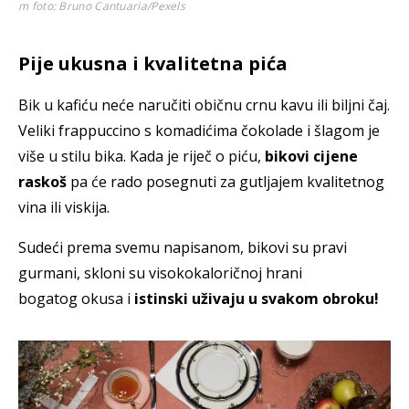
m
foto: Bruno Cantuaria/Pexels
Pije ukusna i kvalitetna pića
Bik u kafiću neće naručiti običnu crnu kavu ili biljni čaj.
Veliki frappuccino s komadićima čokolade i šlagom je
više u stilu bika. Kada je riječ o piću,
bikovi cijene
raskoš
pa će rado posegnuti za gutljajem kvalitetnog
vina ili viskija.
Sudeći prema svemu napisanom, bikovi su pravi
gurmani, skloni su visokokaloričnoj hrani
bogatog okusa i
istinski uživaju u svakom obroku!