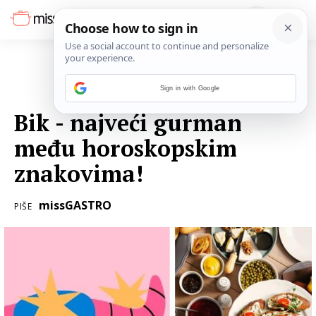
Sign in with Google
25. TRAVNJA 2023.
Bik - najveći gurman
među horoskopskim
znakovima!
missGASTRO
PIŠE