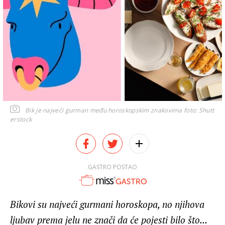
Bik je najveći gurman među horoskopskim znakovima
foto: Shutt
erstock
GASTRO POSTAO
Bikovi su najveći gurmani horoskopa, no njihova
ljubav prema jelu ne znači da će pojesti bilo što...