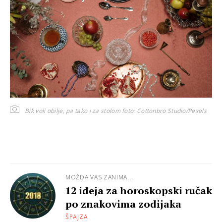
Bik voli obilje, pa tako i za stolom
foto: Cottonbro Studio/Pexels
MOŽDA VAS ZANIMA...
12 ideja za horoskopski ručak
po znakovima zodijaka
ŠPAJZA