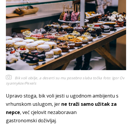
Bik voli obilje, a deserti su mu posebno slaba točka
foto: Igor Ov
syannykov/Pexels
Upravo stoga, bik voli jesti u ugodnom ambijentu s
vrhunskom uslugom, jer
ne traži samo užitak za
nepce
, već cjelovit nezaboravan
gastronomski doživljaj.