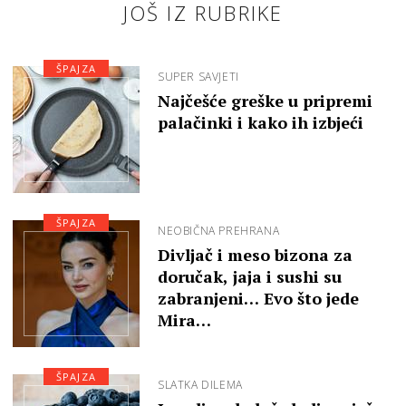
JOŠ IZ RUBRIKE
ŠPAJZA
SUPER SAVJETI
Najčešće greške u pripremi
palačinki i kako ih izbjeći
ŠPAJZA
NEOBIČNA PREHRANA
Divljač i meso bizona za
doručak, jaja i sushi su
zabranjeni… Evo što jede
Mira…
ŠPAJZA
SLATKA DILEMA