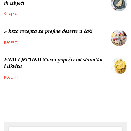
ih izbjeći
ŠPAJZA
3 brza recepta za prefine deserte u čaši
RECEPTI
FINO I JEFTINO Slasni popečci od slanutka
i tikvica
RECEPTI