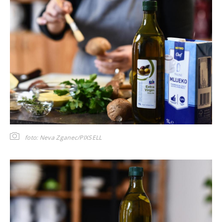
foto: Neva Zganec/PIXSELL