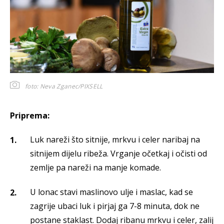
foto: Neva Zganec/PIXSELL
Priprema:
Luk nareži što sitnije, mrkvu i celer naribaj na
sitnijem dijelu ribeža. Vrganje očetkaj i očisti od
zemlje pa nareži na manje komade.
U lonac stavi maslinovo ulje i maslac, kad se
zagrije ubaci luk i pirjaj ga 7-8 minuta, dok ne
postane staklast. Dodaj ribanu mrkvu i celer, zalij