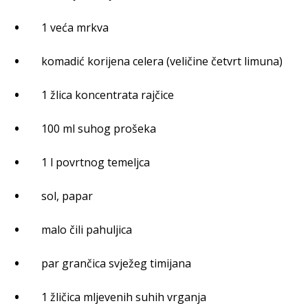
1 veća mrkva
komadić korijena celera (veličine četvrt limuna)
1 žlica koncentrata rajčice
100 ml suhog prošeka
1 l povrtnog temeljca
sol, papar
malo čili pahuljica
par grančica svježeg timijana
1 žličica mljevenih suhih vrganja