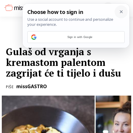
Sign in with Google
29. STUDENOGA 2022.
Gulaš od vrganja s
kremastom palentom
zagrijat će ti tijelo i dušu
missGASTRO
PIŠE