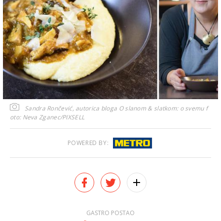
Sandra Rončević, autorica bloga O slanom & slatkom: o svemu
f
oto: Neva Zganec/PIXSELL
POWERED BY:
GASTRO POSTAO