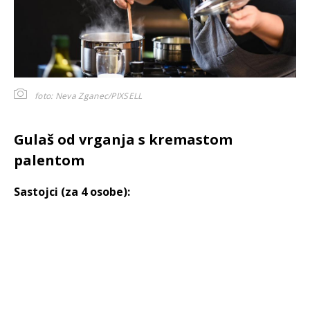
foto: Neva Zganec/PIXSELL
Gulaš od vrganja s kremastom
palentom
Sastojci (za 4 osobe):