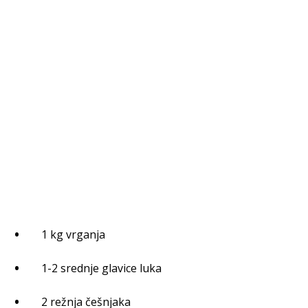
1 kg vrganja
1-2 srednje glavice luka
2 režnja češnjaka