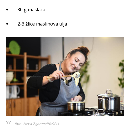
30 g maslaca
2-3 žlice maslinova ulja
foto: Neva Zganec/PIXSELL