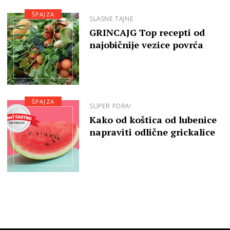
ŠPAJZA
SLASNE TAJNE
GRINCAJG Top recepti od
najobičnije vezice povrća
ŠPAJZA
SUPER FORA!
Kako od koštica od lubenice
napraviti odlične grickalice