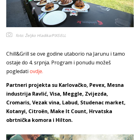
foto: Željko Hladika/PIXSELL
Chill&Grill se ove godine utaborio na Jarunu i tamo
ostaje do 4. srpnja. Program i ponudu možeš
pogledati
ovdje.
Partneri projekta su Karlovačko, Pevex, Mesna
industrija Ravlić, Visa, Meggle, Zvijezda,
Cromaris, Vezak vina, Labud, Studenac market,
Kotanyi, Citroën, Make It Count, Hrvatska
obrtnička komora i Hilton.