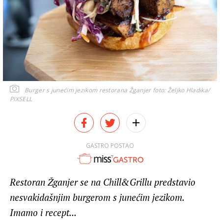
Burger s junećim jezikom restorana Žganjer
foto: Željko Hladika/
PIXSELL
GASTRO POSTAO
Restoran Žganjer se na Chill&Grillu predstavio
nesvakidašnjim burgerom s junećim jezikom.
Imamo i recept...