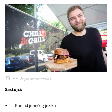
foto: Željko Hladika/PIXSELL
Sastojci:
Komad junećeg jezika