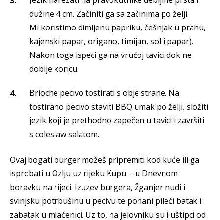
Jezik narezati na pravokutnike debljine prsta i
dužine 4 cm. Začiniti ga sa začinima po želji.
Mi koristimo dimljenu papriku, češnjak u prahu,
kajenski papar, origano, timijan, sol i papar).
Nakon toga ispeci ga na vrućoj tavici dok ne
dobije koricu.
Brioche pecivo tostirati s obje strane. Na
tostirano pecivo staviti BBQ umak po želji, složiti
jezik koji je prethodno zapečen u tavici i završiti
s coleslaw salatom.
Ovaj bogati burger možeš pripremiti kod kuće ili ga
isprobati u Ozlju uz rijeku Kupu - u Dnevnom
boravku na rijeci. Izuzev burgera, Žganjer nudi i
svinjsku potrbušinu u pecivu te pohani pileći batak i
zabatak u mlaćenici. Uz to, na jelovniku su i uštipci od