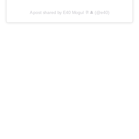
A post shared by E40 Mogul 🥂🎩 (@e40)