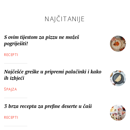
NAJČITANIJE
S ovim tijestom za pizzu ne možeš
pogriješiti!
RECEPTI
Najčešće greške u pripremi palačinki i kako
ih izbjeći
ŠPAJZA
3 brza recepta za prefine deserte u čaši
RECEPTI