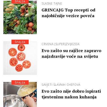
ŠPAJZA
SLASNE TAJNE
GRINCAJG Top recepti od
najobičnije vezice povrća
ŠPAJZA
CRVENA (SUPER)ZVIJEZDA
Evo zašto su rajčice zapravo
najzdravije voće na svijetu
ŠPAJZA
SAVJETI SLAVNIH CHEFOVA
Evo zašto nije dobro ispirati
tjesteninu nakon kuhanja