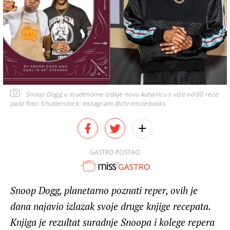
Snoop Dogg u studenome izdaje novu kuharicu s više od 60 rece
pata
foto: Shutterstock; Instagram @chroniclebooks
GASTRO POSTAO
Snoop Dogg, planetarno poznati reper, ovih je
dana najavio izlazak svoje druge knjige recepata.
Knjiga je rezultat suradnje Snoopa i kolege repera