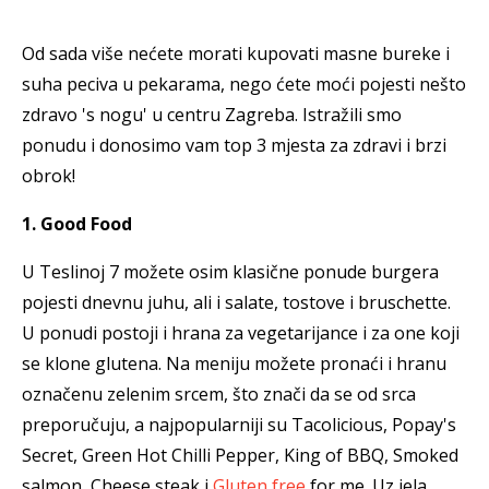
Od sada više nećete morati kupovati masne bureke i
suha peciva u pekarama, nego ćete moći pojesti nešto
zdravo 's nogu' u centru Zagreba. Istražili smo
ponudu i donosimo vam top 3 mjesta za zdravi i brzi
obrok!
1. Good Food
U Teslinoj 7 možete osim klasične ponude burgera
pojesti dnevnu juhu, ali i salate, tostove i bruschette.
U ponudi postoji i hrana za vegetarijance i za one koji
se klone glutena. Na meniju možete pronaći i hranu
označenu zelenim srcem, što znači da se od srca
preporučuju, a najpopularniji su Tacolicious, Popay's
Secret, Green Hot Chilli Pepper, King of BBQ, Smoked
salmon, Cheese steak i
Gluten free
for me. Uz jela