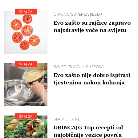
ŠPAJZA
CRVENA (SUPER)ZVIJEZDA
Evo zašto su rajčice zapravo
najzdravije voće na svijetu
ŠPAJZA
SAVJETI SLAVNIH CHEFOVA
Evo zašto nije dobro ispirati
tjesteninu nakon kuhanja
ŠPAJZA
SLASNE TAJNE
GRINCAJG Top recepti od
najobičnije vezice povrća