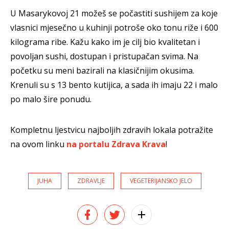
U Masarykovoj 21 možeš se počastiti sushijem za koje
vlasnici mjesečno u kuhinji potroše oko tonu riže i 600
kilograma ribe. Kažu kako im je cilj bio kvalitetan i
povoljan sushi, dostupan i pristupačan svima. Na
početku su meni bazirali na klasičnijim okusima.
Krenuli su s 13 bento kutijica, a sada ih imaju 22 i malo
po malo šire ponudu.
Kompletnu ljestvicu najboljih zdravih lokala potražite
na ovom linku
na portalu Zdrava Krava
!
JUHA
ZDRAVLJE
VEGETERIJANSKO JELO