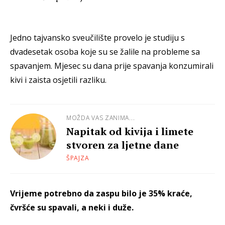
Jedno tajvansko sveučilište provelo je studiju s
dvadesetak osoba koje su se žalile na probleme sa
spavanjem. Mjesec su dana prije spavanja konzumirali
kivi i zaista osjetili razliku.
MOŽDA VAS ZANIMA...
Napitak od kivija i limete
stvoren za ljetne dane
ŠPAJZA
Vrijeme potrebno da zaspu bilo je 35% kraće,
čvršće su spavali, a neki i duže.