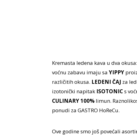
Kremasta ledena kava u dva okusa:
voćnu zabavu imaju sa
YIPPY
proi
različitih okusa.
LEDENI
ČAJ
za le
izotonički napitak
ISOTONIC
s vo
CULINARY 100%
limun. Raznolikos
ponudi za GASTRO HoReCu.
Ove godine smo još povećali asorti