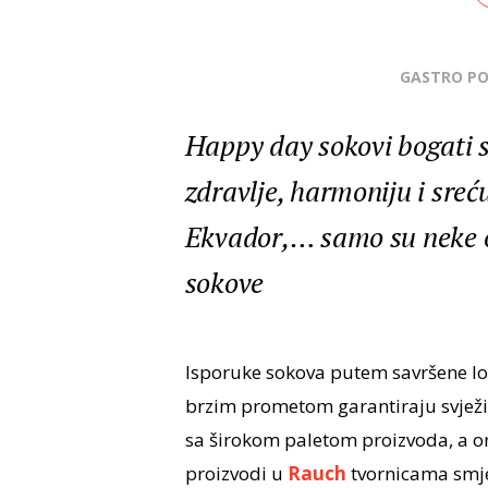
GASTRO P
Happy day sokovi bogati s
zdravlje, harmoniju i sreću,
Ekvador,… samo su neke od
sokove
Isporuke sokova putem savršene log
brzim prometom garantiraju svježin
sa širokom paletom proizvoda, a on
proizvodi u
Rauch
tvornicama smješ