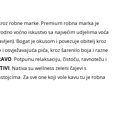
 kroz robne marke. Premium robna marka je
rodno voćno iskustvo sa najvećim udjelima voća
avljen). Bogat je okusom i povezuje obitelj kroz
 i osvježavajuća pića, kroz šarenilo boja i razne
RAVO
. Potpunu relaksaciju, čistoću, ravnotežu i
TIVI
. Nativa su wellness zeleni čajevi s
tojcima. Za sve one koji vole kavu tu je robna