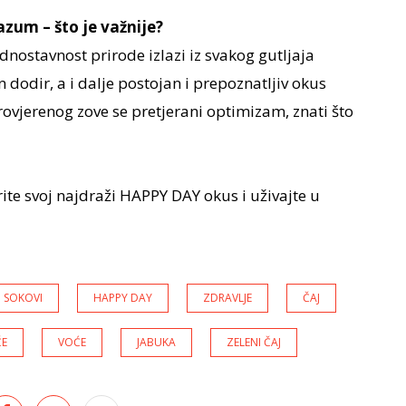
azum – što je važnije?
jednostavnost prirode izlazi iz svakog gutljaja
n dodir, a i dalje postojan i prepoznatljiv okus
rovjerenog zove se pretjerani optimizam, znati što
ite svoj najdraži HAPPY DAY okus i uživajte u
SOKOVI
HAPPY DAY
ZDRAVLJE
ČAJ
ČE
VOĆE
JABUKA
ZELENI ČAJ