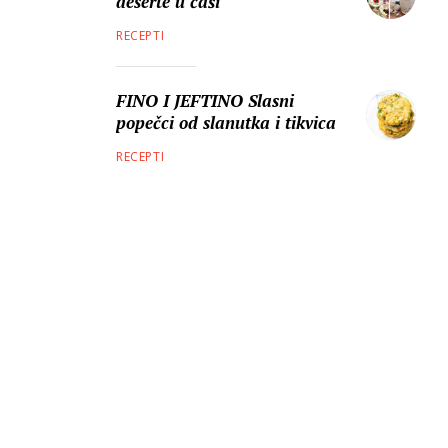
deserte u čaši
RECEPTI
FINO I JEFTINO Slasni
popečci od slanutka i tikvica
RECEPTI