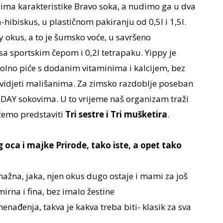
i ima karakteristike Bravo soka, a nudimo ga u dva
ibiskus, u plastičnom pakiranju od 0,5l i 1,5l.
okus, a to je šumsko voće, u savršeno
 sa sportskim čepom i 0,2l tetrapaku. Yippy je
olno piće s dodanim vitaminima i kalcijem, bez
svidjeti mališanima. Za zimsko razdoblje poseban
DAY sokovima. U to vrijeme naš organizam traži
žemo predstaviti
Tri sestre i Tri mušketira
.
og oca i majke Prirode, tako iste, a opet tako
nažna, jaka, njen okus dugo ostaje i mami za još
rna i fina, bez imalo žestine
enađenja, takva je kakva treba biti- klasik za sva