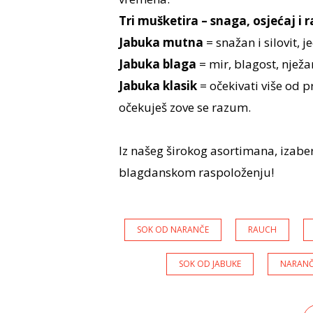
Tri mušketira – snaga, osjećaj i r
Jabuka mutna
= snažan i silovit, 
Jabuka blaga
= mir, blagost, nježa
Jabuka klasik
= očekivati više od p
očekuješ zove se razum.
Iz našeg širokog asortimana, izaber
blagdanskom raspoloženju!
SOK OD NARANČE
RAUCH
SOK OD JABUKE
NARAN