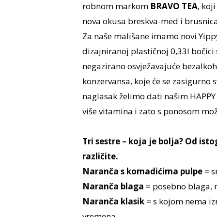
robnom markom
BRAVO TEA
, koj
nova okusa breskva-med i brusnica-h
Za naše mališane imamo novi Yippy 
dizajniranoj plastičnoj 0,33l bočici
negazirano osvježavajuće bezalkoh
konzervansa, koje će se zasigurno 
naglasak želimo dati našim HAPPY 
više vitamina i zato s ponosom mo
Tri sestre – koja je bolja? Od ist
različite.
Naranča s komadićima pulpe
= s
Naranča blaga
= posebno blaga, mi
Naranča klasik
= s kojom nema izn
vremena.