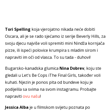
Tori Spelling
koja vjerojatno nikada neće dobiti
Oscara, ali je se rado sjećamo iz serije Beverly Hills, za
svoju djecu najviše voli spremiti mini Nindža kornjača
pizze, ili ispeći polovice krumpira s mladim sirom i
napraviti im oči od vlasca. To su tada - duhovi!
Bugarsko-kanadska glumica
Nina Dobrev
, koju ste
gledali u Let's Be Cops iThe Final Girls, također voli
kuhati. Njezin je ponos pita od bundeve koju je
podijelila sa svima na svom instagramu. Probajte
napraviti
ovu našu
!
Jessica Alba
je u filmskom svijetu poznata po