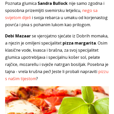
Poznata glumica
Sandra Bullock
nije samo zgodna i
sposobna prizemljiti svemirsku letjelicu,
nego sa
svijetom dijeli
i svoja rebarca u umaku od korjenastog
povrća i piva s pohanim lukom kao prilogom.
Debi Mazaar
se vjerojatno sjećate iz Dobrih momaka,
a njezin je omiljeni specijalitet
pizza margarita
. Osim
klasične vode, kvasca i brašna, za svoj specijalitet
glumica upotrebljava i specijalnu košer sol, pelate
rajčice, mozarellu i svježe natrgan bosiljak. Posebna je
tajna - vrela krušna peć! Jeste li probali napraviti
pizzu
s našim tijestom
?