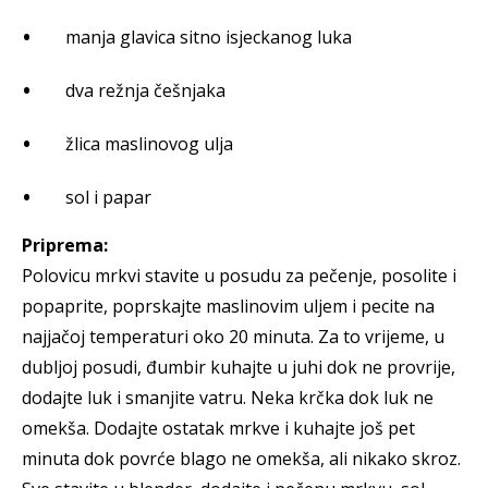
manja glavica sitno isjeckanog luka
dva režnja češnjaka
žlica maslinovog ulja
sol i papar
Priprema:
Polovicu mrkvi stavite u posudu za pečenje, posolite i
popaprite, poprskajte maslinovim uljem i pecite na
najjačoj temperaturi oko 20 minuta. Za to vrijeme, u
dubljoj posudi, đumbir kuhajte u juhi dok ne provrije,
dodajte luk i smanjite vatru. Neka krčka dok luk ne
omekša. Dodajte ostatak mrkve i kuhajte još pet
minuta dok povrće blago ne omekša, ali nikako skroz.