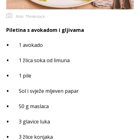
foto: Thinkstock
Piletina s avokadom i gljivama
1 avokado
1 žlica soka od limuna
1 pile
Sol i svježe mljeven papar
50 g maslaca
3 glavice luka
3 žlice konjaka