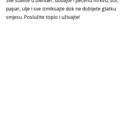
Sve stavite u blender, dodajte i pečenu mrkvu, sol,
papar, ulje i sve izmiksajte dok ne dobijete glatku
smjesu. Poslužite toplo i uživajte!