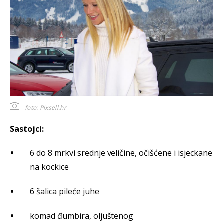
foto: Pixsell.hr
Sastojci:
6 do 8 mrkvi srednje veličine, očišćene i isjeckane
na kockice
6 šalica pileće juhe
komad đumbira, oljuštenog