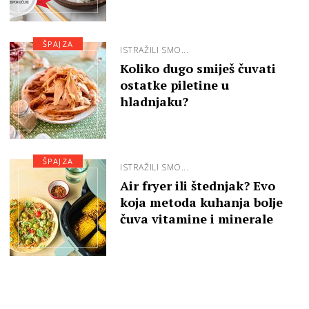
ŠPAJZA
ISTRAŽILI SMO...
Koliko dugo smiješ čuvati
ostatke piletine u
hladnjaku?
ŠPAJZA
ISTRAŽILI SMO...
Air fryer ili štednjak? Evo
koja metoda kuhanja bolje
čuva vitamine i minerale