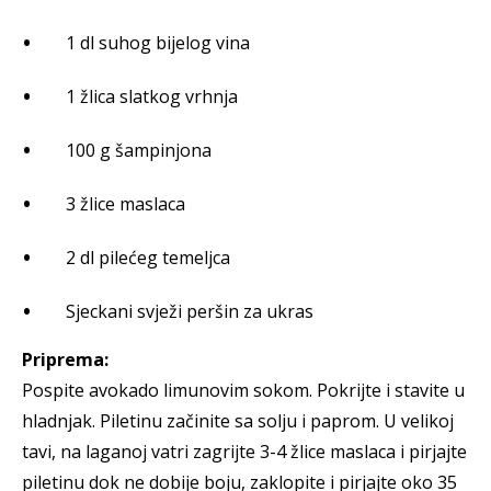
1 dl suhog bijelog vina
1 žlica slatkog vrhnja
100 g šampinjona
3 žlice maslaca
2 dl pilećeg temeljca
Sjeckani svježi peršin za ukras
Priprema:
Pospite avokado limunovim sokom. Pokrijte i stavite u
hladnjak. Piletinu začinite sa solju i paprom. U velikoj
tavi, na laganoj vatri zagrijte 3-4 žlice maslaca i pirjajte
piletinu dok ne dobije boju, zaklopite i pirjajte oko 35