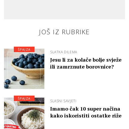
JOŠ IZ RUBRIKE
ŠPAJZA
SLATKA DILEMA
Jesu li za kolače bolje svježe
ili zamrznute borovnice?
ŠPAJZA
SLASNI SAVJETI
Imamo čak 10 super načina
kako iskoristiti ostatke riže