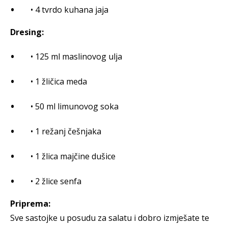
• 4 tvrdo kuhana jaja
Dresing:
• 125 ml maslinovog ulja
• 1 žličica meda
• 50 ml limunovog soka
• 1 režanj češnjaka
• 1 žlica majčine dušice
• 2 žlice senfa
Priprema:
Sve sastojke u posudu za salatu i dobro izmješate te