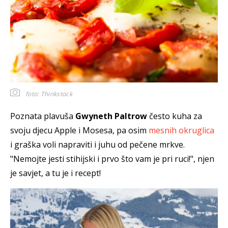
foto: Thinkstock
Poznata plavuša
Gwyneth Paltrow
često kuha za
svoju djecu Apple i Mosesa, pa osim
mesnih okruglica
i graška voli napraviti i juhu od pečene mrkve.
"Nemojte jesti stihijski i prvo što vam je pri ruci!", njen
je savjet, a tu je i recept!