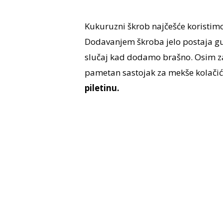
Kukuruzni škrob najčešće koristimo
Dodavanjem škroba jelo postaja guš
slučaj kad dodamo brašno. Osim z
pametan sastojak za mekše kolačić
piletinu.