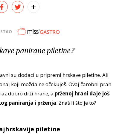
OSTAO
skave panirane piletine?
avni su dodaci u pripremi hrskave piletine. Ali
 onaj koji možda ne očekuješ. Ovaj čarobni prah
az dobro drži hrane, a
prženoj hrani daje još
kog paniranja i prženja
. Znaš li što je to?
ajhrskavije piletine