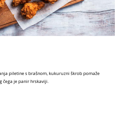
nja piletine s brašnom, kukuruzni škrob pomaže
 čega je panir hrskaviji.