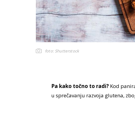
foto: Shutterstock
Pa kako točno to radi?
Kod panira
u sprečavanju razvoja glutena, zbog