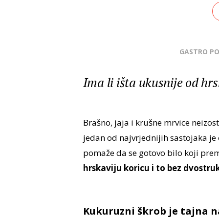
GASTRO P
Ima li išta ukusnije od hr
Brašno, jaja i krušne mrvice neizost
jedan od najvrjednijih sastojaka je
pomaže da se gotovo bilo koji prem
hrskaviju koricu i to bez dvostru
Kukuruzni škrob je tajna n