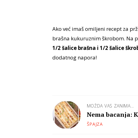
Ako već imaš omiljeni recept za prž
brašna kukuruznim škrobom. Na p
1/2 šalice brašna i 1/2 šalice škro
dodatnog napora!
MOŽDA VAS ZANIMA...
Nema bacanja: Ka
ukusna jela?
ŠPAJZA