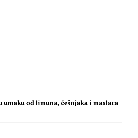
 u umaku od limuna, češnjaka i maslaca