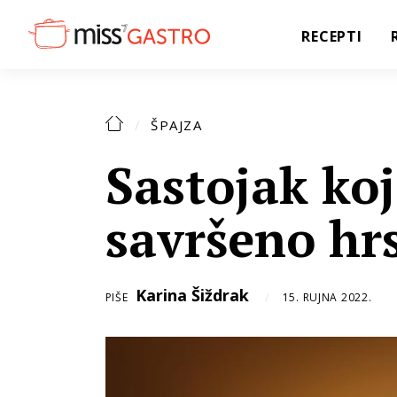
RECEPTI
ŠPAJZA
Sastojak koj
savršeno h
Karina Šiždrak
PIŠE
15. RUJNA 2022.