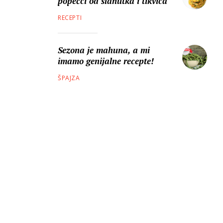
popečci od slanutka i tikvica
RECEPTI
Sezona je mahuna, a mi
imamo genijalne recepte!
ŠPAJZA