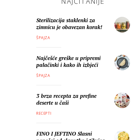
NAJČITANIJE
Sterilizacija staklenki za
zimnicu je obavezan korak!
ŠPAJZA
Najčešće greške u pripremi
palačinki i kako ih izbjeći
ŠPAJZA
3 brza recepta za prefine
deserte u čaši
RECEPTI
FINO I JEFTINO Slasni