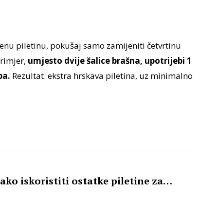
enu piletinu, pokušaj samo zamijeniti četvrtinu
rimjer,
umjesto dvije šalice brašna, upotrijebi 1
ba.
Rezultat: ekstra hrskava piletina, uz minimalno
ko iskoristiti ostatke piletine za