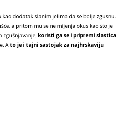
 kao dodatak slanim jelima da se bolje zgusnu.
će, a pritom mu se ne mijenja okus kao što je
a zgušnjavanje,
koristi ga se i pripremi slastica
-
e. A
to je i tajni sastojak za najhrskaviju