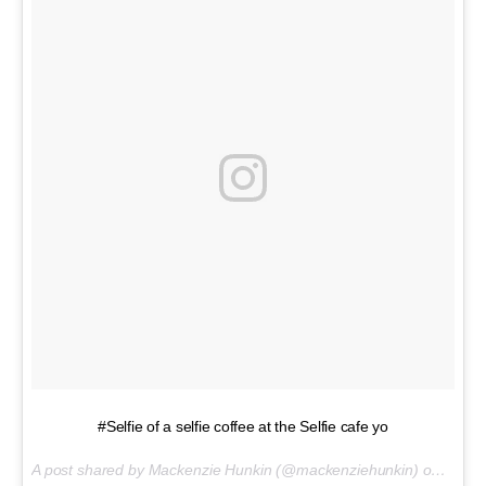
#Selfie of a selfie coffee at the Selfie cafe yo
A post shared by Mackenzie Hunkin (@mackenziehunkin) on
Aug 1