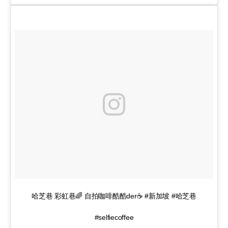
哈芝巷 彩虹巷🌈 自拍咖啡酷酷der☕️ #新加坡 #哈芝巷
#selfiecoffee