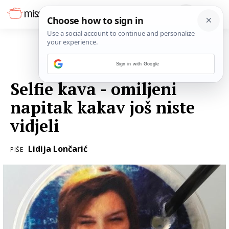
Sign in with Google
07. KOLOVOZA 2017.
Selfie kava - omiljeni
napitak kakav još niste
vidjeli
Lidija Lončarić
PIŠE