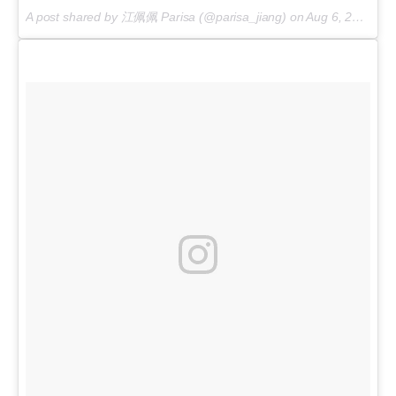
A post shared by 江佩佩 Parisa (@parisa_jiang) on
Aug 6, 2017 at 2:52am PDT