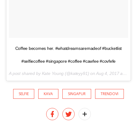
Coffee becomes her. #whatdreamsaremadeof #bucketlist
#selfiecoffee #singapore #coffee #cawfee #covfefe
A post shared by Kate Young (@kateyy91) on
Aug 4, 2017 at 9:03pm PDT
SELFIE
KAVA
SINGAPUR
TRENDOVI