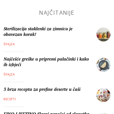
NAJČITANIJE
Sterilizacija staklenki za zimnicu je
obavezan korak!
ŠPAJZA
Najčešće greške u pripremi palačinki i kako
ih izbjeći
ŠPAJZA
3 brza recepta za prefine deserte u čaši
RECEPTI
FINO I JEFTINO Slasni popečci od slanutka