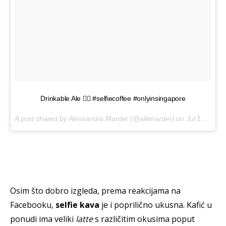
Drinkable Ale 👌🏼 #selfiecoffee #onlyinsingapore
A post shared by Alessandra Marder (@alemarder) on
Jul 19, 2017 at 3:38am PDT
Osim što dobro izgleda, prema reakcijama na
Facebooku,
selfie kava
je i poprilično ukusna. Kafić u
ponudi ima veliki
latte
s različitim okusima poput