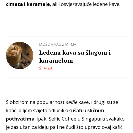
cimeta i karamele
, ali i osvježavajuće ledene kave.
MOŽDA VAS ZANIMA...
Ledena kava sa šlagom i
karamelom
ŠPAJZA
S obzirom na popularnost
selfie
kave, i drugi su se
kafići diljem svijeta odlučili okušati u
sličnim
pothvatima
. Ipak, Selfie Coffee u Singapuru svakako
je zaslužan za ideju pa i ne čudi što upravo ovaj kafić