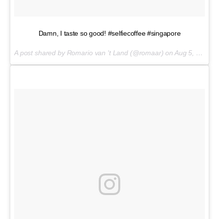
Damn, I taste so good! #selfiecoffee #singapore
A post shared by Romario van 't Land (@romaar) on
Aug 5, 2017 at 3:05am PDT