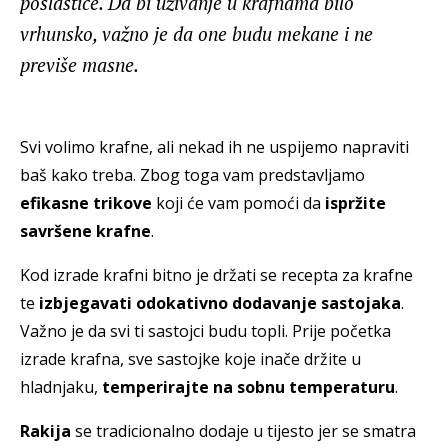
poslastice. Da bi uživanje u krafnama bilo
vrhunsko, važno je da one budu mekane i ne
previše masne.
Svi volimo krafne, ali nekad ih ne uspijemo napraviti
baš kako treba. Zbog toga vam predstavljamo
efikasne trikove
koji će vam pomoći da
ispržite
savršene krafne
.
Kod izrade krafni bitno je držati se recepta za krafne
te
izbjegavati odokativno dodavanje sastojaka
.
Važno je da svi ti sastojci budu topli. Prije početka
izrade krafna, sve sastojke koje inače držite u
hladnjaku,
temperirajte na sobnu temperaturu
.
Rakija
se tradicionalno dodaje u tijesto jer se smatra