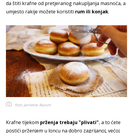
da štiti krafne od pretjeranog nakupljanja masnoća, a
umjesto rakije možete koristiti
rum ili konjak
.
foto: Jannette Razum
Krafne tijekom
prženja trebaju "plivati"
, a to ćete
postići prženjem u loncu na dobro zagrijanoj, većoj