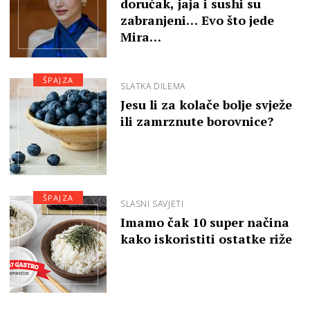
doručak, jaja i sushi su
zabranjeni… Evo što jede
Mira…
ŠPAJZA
SLATKA DILEMA
Jesu li za kolače bolje svježe
ili zamrznute borovnice?
ŠPAJZA
SLASNI SAVJETI
Imamo čak 10 super načina
kako iskoristiti ostatke riže