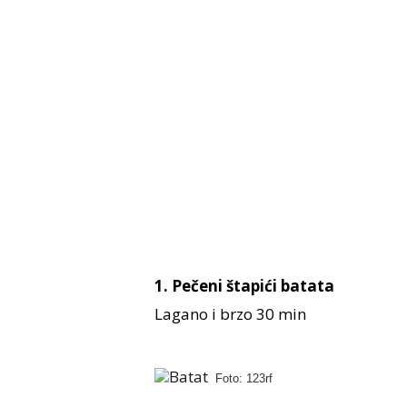
1. Pečeni štapići
batata
Lagano i brzo 30 min
Foto: 123rf