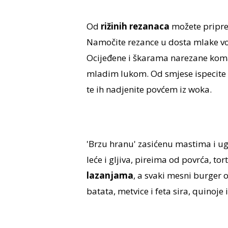
Od
rižinih rezanaca
možete priprem
Namočite rezance u dosta mlake vo
Ocijeđene i škarama narezane kom
mladim lukom. Od smjese ispecite p
te ih nadjenite povćem iz woka.
'Brzu hranu' zasićenu mastima i ug
leće i gljiva, pireima od povrća, t
lazanjama
, a svaki mesni burger
batata, metvice i feta sira, quinoje