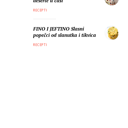
deserte u čaši
RECEPTI
FINO I JEFTINO Slasni
popečci od slanutka i tikvica
RECEPTI