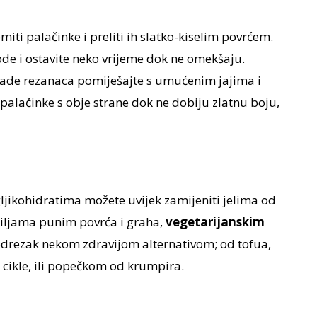
iti palačinke i preliti ih slatko-kiselim povrćem.
de i ostavite neko vrijeme dok ne omekšaju.
ade rezanaca pomiješajte s umućenim jajima i
alačinke s obje strane dok ne dobiju zlatnu boju,
ljikohidratima možete uvijek zamijeniti jelima od
ortiljama punim povrća i graha,
vegetarijanskim
 odrezak nekom zdravijom alternativom; od tofua,
 i cikle, ili popečkom od krumpira.