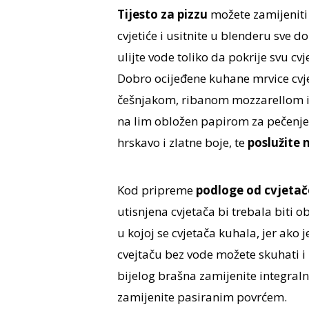
Tijesto za pizzu
možete zamijenit
cvjetiće i usitnite u blenderu sve do
ulijte vode toliko da pokrije svu cv
Dobro ocijeđene kuhane mrvice cvje
češnjakom, ribanom mozzarellom i 
na lim obložen papirom za pečenje.
hrskavo i zlatne boje, te
poslužite
Kod pripreme
podloge od cvjetač
utisnjena cvjetača bi trebala biti o
u kojoj se cvjetača kuhala, jer ako j
cvejtaču bez vode možete skuhati i 
bijelog brašna zamijenite integralni
zamijenite pasiranim povrćem.