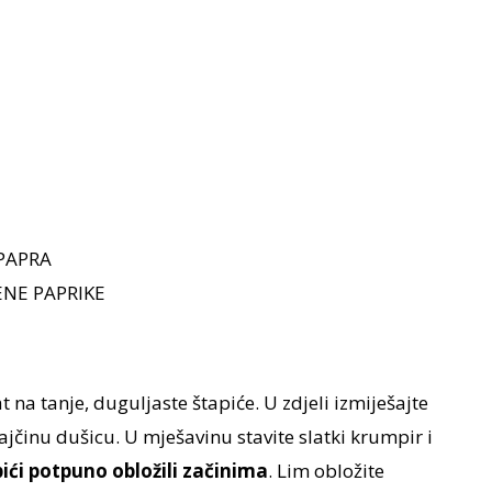
PAPRA
NE PAPRIKE
 na tanje, duguljaste štapiće. U zdjeli izmiješajte
ajčinu dušicu. U mješavinu stavite slatki krumpir i
pići potpuno obložili začinima
. Lim obložite