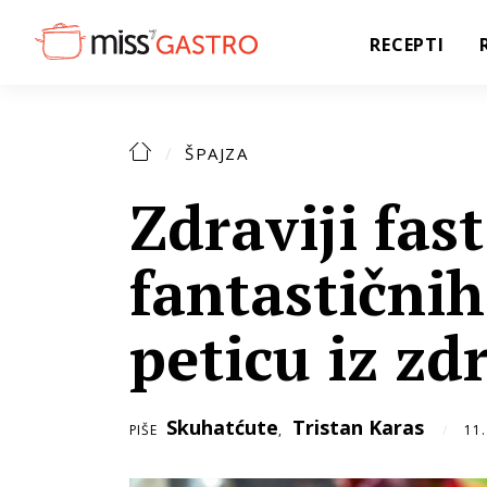
RECEPTI
ŠPAJZA
Zdraviji fast
fantastičnih
peticu iz zd
Skuhatćute
Tristan Karas
PIŠE
,
11.