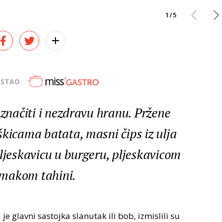
1/5
OSTAO
 značiti i nezdravu hranu. Pržene
škicama batata, masni čips iz ulja
pljeskavicu u burgeru, pljeskavicom
 umakom tahini.
ji je glavni sastojka slanutak ili bob, izmislili su