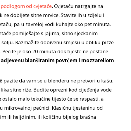
i
podlogom od cvjetače
. Cvjetaču natrgajte na
k ne dobijete sitne mrvice. Stavite ih u zdjelu i
jetaču, pa u zavreloj vodi kuhajte oko pet minuta.
tače pomiješajte s jajima, sitno sjeckanim
solju. Razmažite dobivenu smjesu u obliku pizze
 Pecite je oko 20 minuta dok tijesto ne postane
 nadjevenu blanširanim povrćem i mozzarellom
.
e
pazite da vam se u blenderu ne pretvori u kašu;
blika sitne riže. Budite oprezni kod cijeđenja vode
e ostalo malo tekućine tijesto će se raspasti, a
u mikrovalnoj pećnici. Klasičnu tjesteninu od
m ili heljdinim, ili količinu bijelog brašna