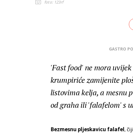
foto: 123rf
GASTRO P
'Fast food' ne mora uvijek
krumpiriće zamijenite plo
listovima kelja, a mesnu 
od graha ili 'falafelom' s
Bezmesnu pljeskavicu falafel
, či