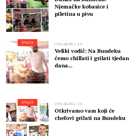
Njemačke kobasice i
piletina u pivu
ŠPAJZA
CHILL&GRILL 3.0
Veliki vodič: Na Bundeku
ćemo chillati i grilati tjedan
dana...
ŠPAJZA
CHILL&GRILL 3.0
Otkrivamo vam koji će
chefovi grilati na Bundeku