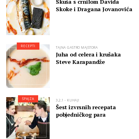
Skuša s crnilom Davida
Skoke i Dragana Jovanovića
RECEPTI
TAJNA GASTRO MAJSTORA
Juha od celera i krušaka
Steve Karapandže
ŠPAJZA
3,2,1 - KUHAJ!
Šest izvrsnih recepata
pobjedničkog para