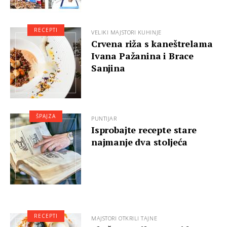
RECEPTI
VELIKI MAJSTORI KUHINJE
Crvena riža s kaneštrelama
Ivana Pažanina i Brace
Sanjina
ŠPAJZA
PUNTIJAR
Isprobajte recepte stare
najmanje dva stoljeća
RECEPTI
MAJSTORI OTKRILI TAJNE