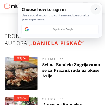
Sign in with Google
PRONAĐENO
9 REZULTATA
ZA
AUTORA
„DANIELA PISKAĆ”
ŠPAJZA
CHILL&GRILL 3.0
Svi na Bundek: Zagrijavamo
se za Praznik rada uz okuse
Azije
ŠPAJZA
CHILL&GRILL 3.0
Danas na Bundeku: