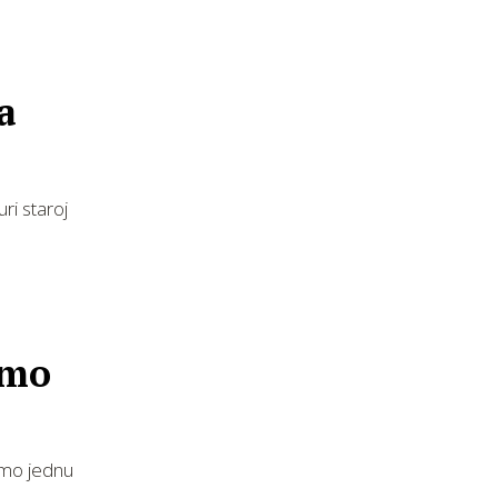
a
ri staroj
amo
samo jednu