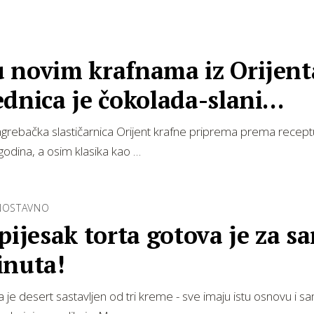
 novim krafnama iz Orijent
dnica je čokolada-slani
mel
grebačka slastičarnica Orijent krafne priprema prema receptu
godina, a osim klasika kao …
DNOSTAVNO
pijesak torta gotova je za s
inuta!
ta je desert sastavljen od tri kreme - sve imaju istu osnovu i 