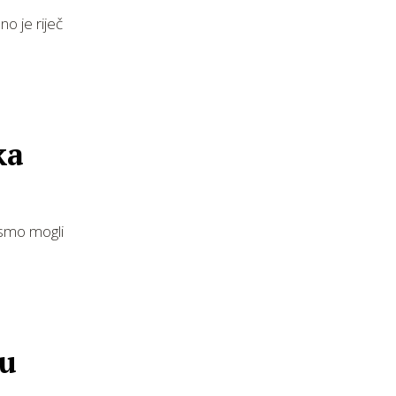
no je riječ
ka
ismo mogli
cu