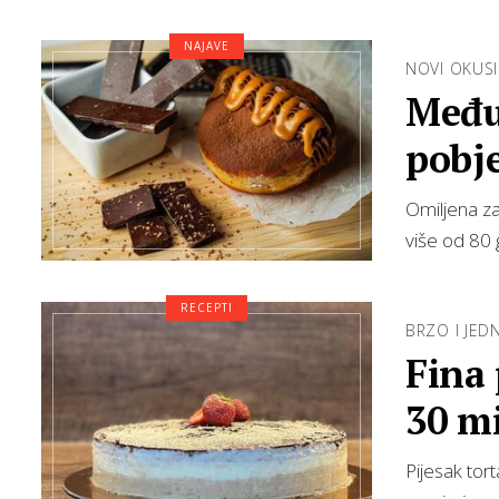
NAJAVE
NOVI OKUSI
Među
pobje
kara
Omiljena za
više od 80 
RECEPTI
BRZO I JE
Fina 
30 m
Pijesak tor