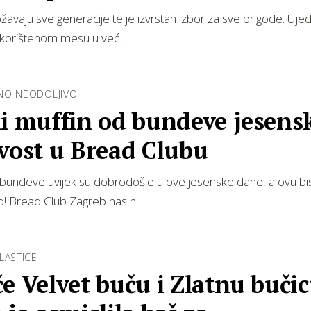
ožavaju sve generacije te je izvrstan izbor za sve prigode. Ujed
 korištenom mesu u već…
NO NEODOLJIVO
ni muffin od bundeve jesens
vost u Bread Clubu
d bundeve uvijek su dobrodošle u ove jesenske dane, a ovu b
kad! Bread Club Zagreb nas n…
LASTICE
e Velvet buču i Zlatnu buči