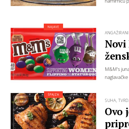
namirnicu p
NAJAVE
ANGAŽIRANI
Novi
žens
M&M's juna
naglavačke
ŠPAJZA
SUHA, TVR
Ovo j
pripr