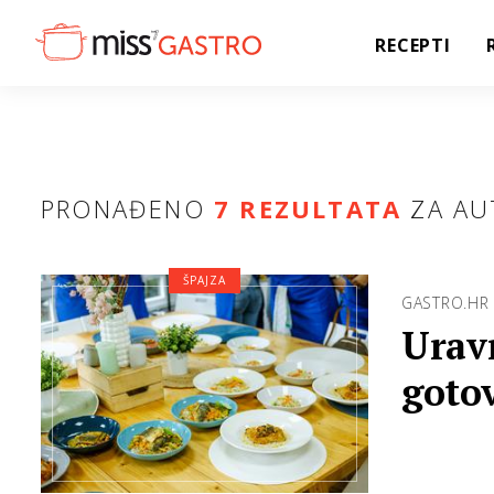
RECEPTI
PRONAĐENO
7 REZULTATA
ZA AU
ŠPAJZA
GASTRO.HR
Urav
goto