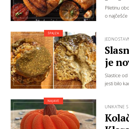
Piletinu ob
o najčešće
ŠPAJZA
JEDNOSTAV
Slas
je no
Slastice o
jesti bilo 
NAJAVE
UNIKATNE S
Kolač