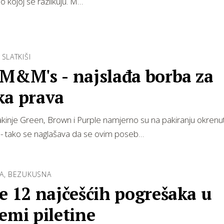
o kojoj se razlikuju. M…
 SLATKIŠI
 M&M's - najslađa borba za
ka prava
kinje Green, Brown i Purple namjerno su na pakiranju okrenu
 - tako se naglašava da se ovim poseb…
DA, BEZUKUSNA
e 12 najčešćih pogrešaka u
emi piletine