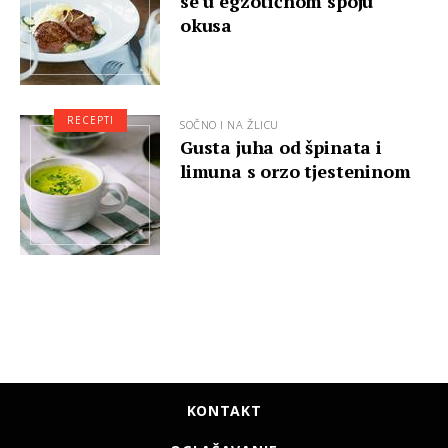
se u egzotičnom spoju
okusa
RECEPTI
SOČNO I NA ŽLICU
Gusta juha od špinata i
limuna s orzo tjesteninom
KONTAKT