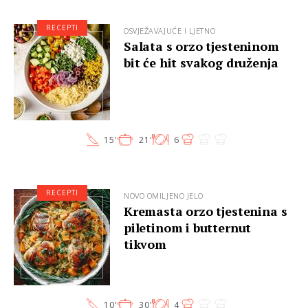
RECEPTI
OSVJEŽAVAJUĆE I LJETNO
Salata s orzo tjesteninom
bit će hit svakog druženja
15'
21'
6
RECEPTI
NOVO OMILJENO JELO
Kremasta orzo tjestenina s
piletinom i butternut
tikvom
10'
30'
4