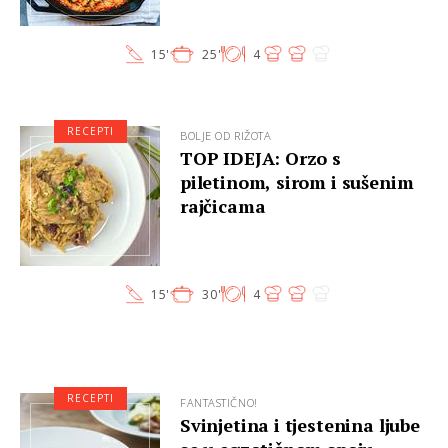
15'
25'
4
RECEPTI
BOLJE OD RIŽOTA
TOP IDEJA: Orzo s
piletinom, sirom i sušenim
rajčicama
15'
30'
4
RECEPTI
FANTASTIČNO!
Svinjetina i tjestenina ljube