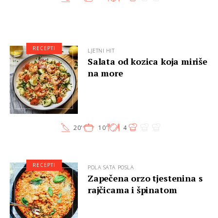
RECEPTI
LJETNI HIT
Salata od kozica koja miriše
na more
20'
10'
4
RECEPTI
POLA SATA POSLA
Zapečena orzo tjestenina s
rajčicama i špinatom