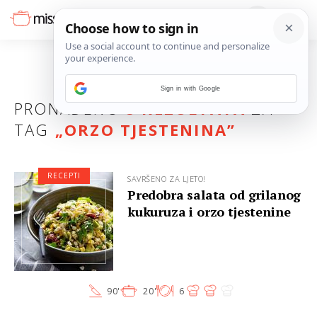
Sign in with Google
PRONAĐENO
8 REZULTATA
ZA
TAG
„
ORZO TJESTENINA
”
RECEPTI
SAVRŠENO ZA LJETO!
Predobra salata od grilanog
kukuruza i orzo tjestenine
90'
20'
6