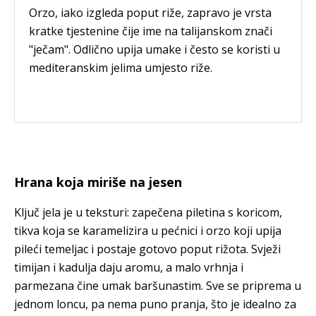
Orzo, iako izgleda poput riže, zapravo je vrsta
kratke tjestenine čije ime na talijanskom znači
"ječam". Odlično upija umake i često se koristi u
mediteranskim jelima umjesto riže.
Hrana koja miriše na jesen
Ključ jela je u teksturi: zapečena piletina s koricom,
tikva koja se karamelizira u pećnici i orzo koji upija
pileći temeljac i postaje gotovo poput rižota. Svježi
timijan i kadulja daju aromu, a malo vrhnja i
parmezana čine umak baršunastim. Sve se priprema u
jednom loncu, pa nema puno pranja, što je idealno za