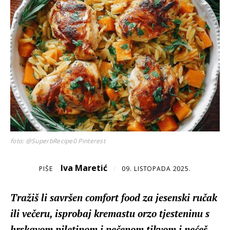
foto: @SuperbRecipe0 Pinterest
Iva Maretić
PIŠE
/
09. LISTOPADA 2025.
Tražiš li savršen comfort food za jesenski ručak
ili večeru, isprobaj kremastu orzo tjesteninu s
hrskavom piletinom i pečenom tikvom i nećeš