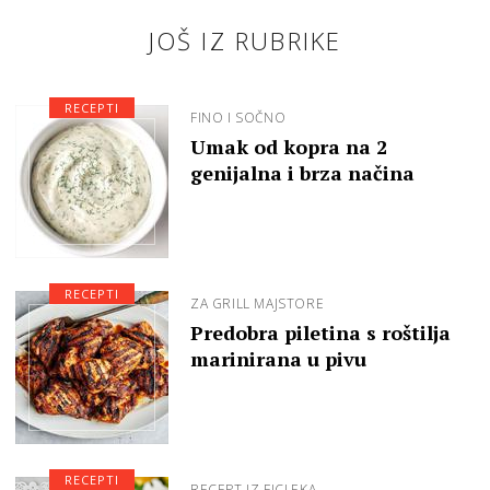
JOŠ IZ RUBRIKE
RECEPTI
FINO I SOČNO
Umak od kopra na 2
genijalna i brza načina
RECEPTI
ZA GRILL MAJSTORE
Predobra piletina s roštilja
marinirana u pivu
RECEPTI
RECEPT IZ FICLEKA