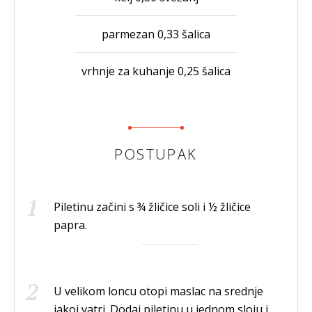
parmezan 0,33 šalica
vrhnje za kuhanje 0,25 šalica
POSTUPAK
Piletinu začini s ¾ žličice soli i ½ žličice
papra.
U velikom loncu otopi maslac na srednje
jakoj vatri. Dodaj piletinu u jednom sloju i