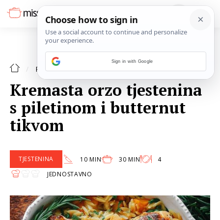
Sign in with Google
TJESTENINA
RECEPTI
Kremasta orzo tjestenina
s piletinom i butternut
tikvom
TJESTENINA
10 MIN
30 MIN
4
JEDNOSTAVNO