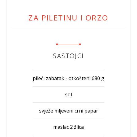
ZA PILETINU I ORZO
SASTOJCI
pileći zabatak - otkošteni 680 g
sol
svježe mljeveni crni papar
maslac 2 žlica