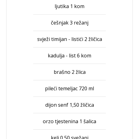
ljutika 1 kom
češnjak 3 režanj
svježi timijan - listići 2 žličica
kadulja - list 6 kom
brašno 2 žlica
pileći temeljac 720 ml
dijon senf 1,50 žličica
orzo tjestenina 1 šalica
kelj 0,50 svežanj