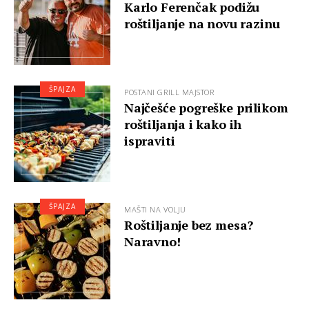
Karlo Ferenčak podižu
roštiljanje na novu razinu
ŠPAJZA
POSTANI GRILL MAJSTOR
Najčešće pogreške prilikom
roštiljanja i kako ih
ispraviti
ŠPAJZA
MAŠTI NA VOLJU
Roštiljanje bez mesa?
Naravno!