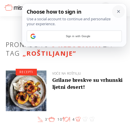
Sign in with Google
PRONAĐENO
8 REZULTATA
ZA
TAG
„
ROŠTILJANJE
”
RECEPTI
VOĆE NA ROŠTILJU
Grilane breskve su vrhunski
ljetni desert!
3'
10'
4