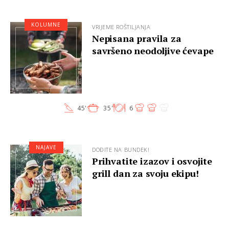
KOLUMNE
VRIJEME ROŠTILJANJA
Nepisana pravila za
savršeno neodoljive ćevape
45'
35'
6
NAJAVE
DOĐITE NA BUNDEK!
Prihvatite izazov i osvojite
grill dan za svoju ekipu!