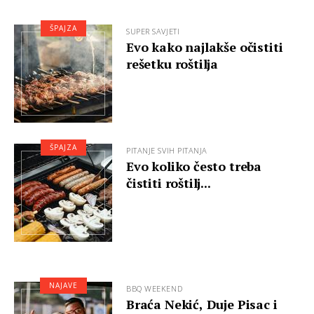
ŠPAJZA
SUPER SAVJETI
Evo kako najlakše očistiti
rešetku roštilja
ŠPAJZA
PITANJE SVIH PITANJA
Evo koliko često treba
čistiti roštilj...
NAJAVE
BBQ WEEKEND
Braća Nekić, Duje Pisac i