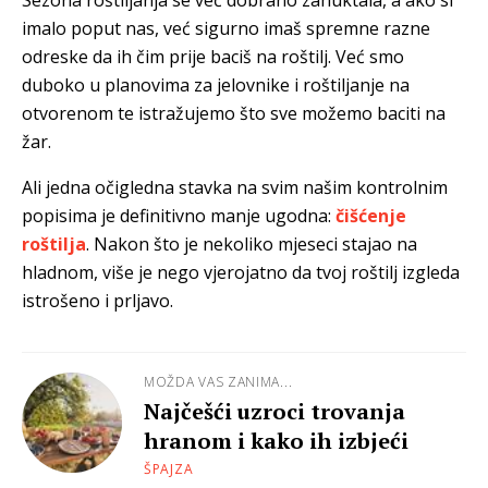
imalo poput nas, već sigurno imaš spremne razne
odreske da ih čim prije baciš na roštilj. Već smo
duboko u planovima za jelovnike i roštiljanje na
otvorenom te istražujemo što sve možemo baciti na
žar.
Ali jedna očigledna stavka na svim našim kontrolnim
popisima je definitivno manje ugodna:
čišćenje
roštilja
. Nakon što je nekoliko mjeseci stajao na
hladnom, više je nego vjerojatno da tvoj roštilj izgleda
istrošeno i prljavo.
MOŽDA VAS ZANIMA...
Najčešći uzroci trovanja
hranom i kako ih izbjeći
ŠPAJZA