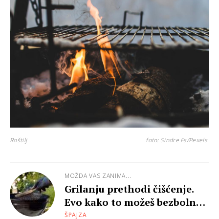
Roštilj
foto: Sindre Fs/Pexels
MOŽDA VAS ZANIMA...
Grilanju prethodi čišćenje.
Evo kako to možeš bezbolno
obaviti
ŠPAJZA