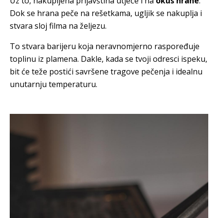
Uz to, nakupljena prljavština utječe i na
okus hrane
.
Dok se hrana peče na rešetkama, ugljik se nakuplja i
stvara sloj filma na željezu.
To stvara barijeru koja neravnomjerno raspoređuje
toplinu iz plamena. Dakle, kada se tvoji odresci ispeku,
bit će teže postići savršene tragove pečenja i idealnu
unutarnju temperaturu.