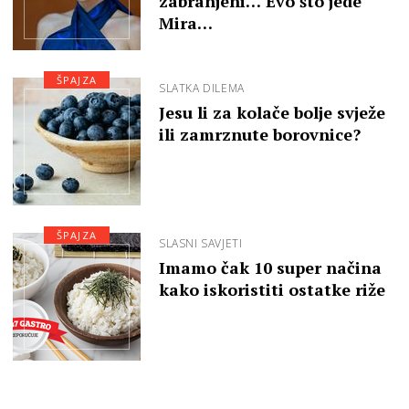
zabranjeni… Evo što jede
Mira…
ŠPAJZA
SLATKA DILEMA
Jesu li za kolače bolje svježe
ili zamrznute borovnice?
ŠPAJZA
SLASNI SAVJETI
Imamo čak 10 super načina
kako iskoristiti ostatke riže