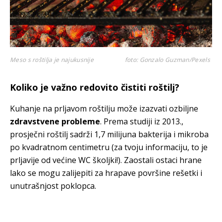
Meso s roštilja je najukusnije
foto: Gonzalo Guzman/Pexels
Koliko je važno redovito čistiti roštilj?
Kuhanje na prljavom roštilju može izazvati ozbiljne
zdravstvene probleme
. Prema studiji iz 2013.,
prosječni roštilj sadrži 1,7 milijuna bakterija i mikroba
po kvadratnom centimetru (za tvoju informaciju, to je
prljavije od većine WC školjki!). Zaostali ostaci hrane
lako se mogu zalijepiti za hrapave površine rešetki i
unutrašnjost poklopca.