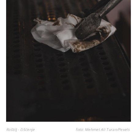
Roštilj - čišćenje
foto: Mehmet Ali Turan/Pexels