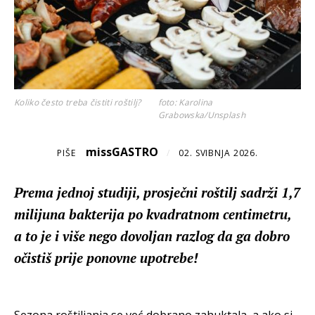
Koliko često treba čistiti roštilj?
foto: Karolina
Grabowska/Unsplash
missGASTRO
PIŠE
/
02. SVIBNJA 2026.
Prema jednoj studiji, prosječni roštilj sadrži 1,7
milijuna bakterija po kvadratnom centimetru,
a to je i više nego dovoljan razlog da ga dobro
očistiš prije ponovne upotrebe!
Sezona roštiljanja se već dobrano zahuktala, a ako si