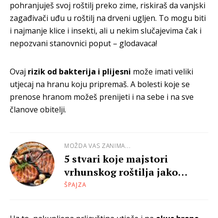
pohranjuješ svoj roštilj preko zime, riskiraš da vanjski
zagađivači uđu u roštilj na drveni ugljen. To mogu biti
i najmanje klice i insekti, ali u nekim slučajevima čak i
nepozvani stanovnici poput – glodavaca!
Ovaj
rizik od bakterija i plijesni
može imati veliki
utjecaj na hranu koju pripremaš. A bolesti koje se
prenose hranom možeš prenijeti i na sebe i na sve
članove obitelji.
MOŽDA VAS ZANIMA...
5 stvari koje majstori
vrhunskog roštilja jako
dobro znaju
ŠPAJZA