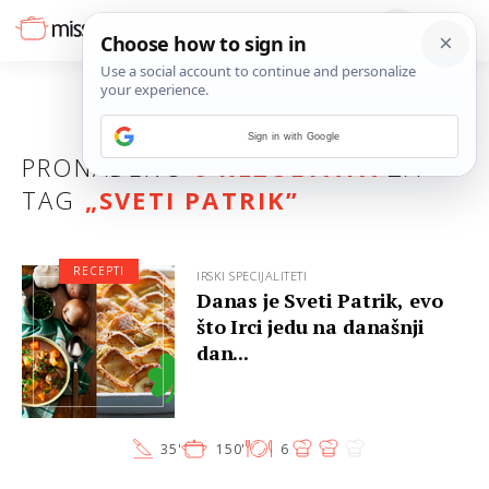
Sign in with Google
PRONAĐENO
6 REZULTATA
ZA
TAG
„
SVETI PATRIK
”
RECEPTI
IRSKI SPECIJALITETI
Danas je Sveti Patrik, evo
što Irci jedu na današnji
dan...
35'
150'
6