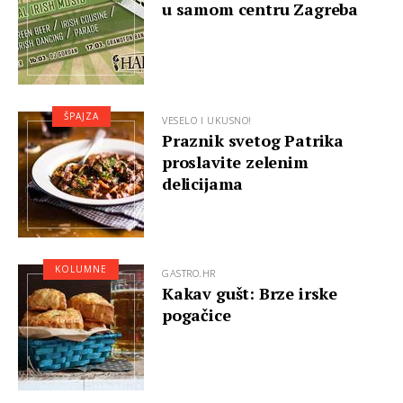
u samom centru Zagreba
ŠPAJZA
VESELO I UKUSNO!
Praznik svetog Patrika
proslavite zelenim
delicijama
KOLUMNE
GASTRO.HR
Kakav gušt: Brze irske
pogačice