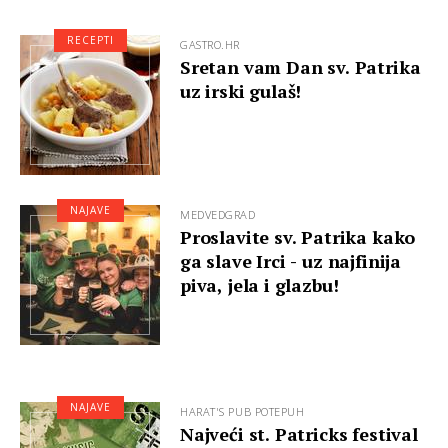
RECEPTI
GASTRO.HR
Sretan vam Dan sv. Patrika
uz irski gulaš!
NAJAVE
MEDVEDGRAD
Proslavite sv. Patrika kako
ga slave Irci - uz najfinija
piva, jela i glazbu!
NAJAVE
HARAT'S PUB POTEPUH
Najveći st. Patricks festival