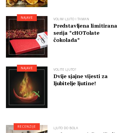
NAJAVE
VOLIM LJUTO I TAMAN
Predstavljena limitirana
serija *cHOTolate
čokolada*
NAJAVE
VOLITE LJUTO?
Dvije sjajne vijesti za
ljubitelje ljutine!
RECENZIJE
LJUTO DO BOLA