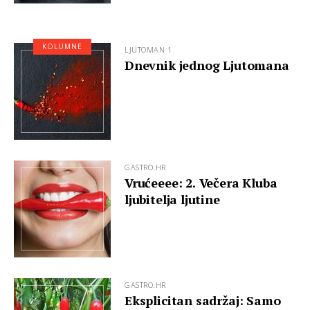
KOLUMNE
LJUTOMAN 1
Dnevnik jednog Ljutomana
GASTRO.HR
Vrućeeee: 2. Večera Kluba
ljubitelja ljutine
GASTRO.HR
Eksplicitan sadržaj: Samo