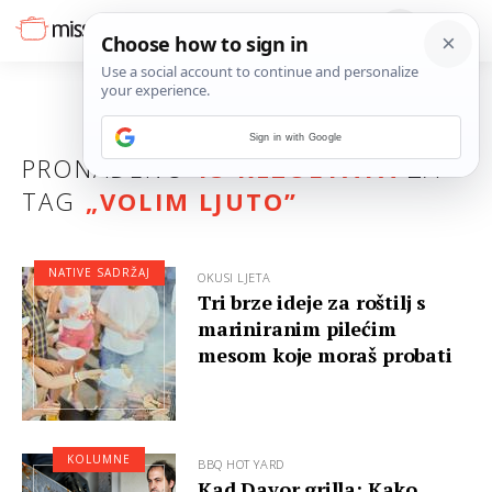
Sign in with Google
PRONAĐENO
13 REZULTATA
ZA
TAG
„
VOLIM LJUTO
”
NATIVE SADRŽAJ
OKUSI LJETA
Tri brze ideje za roštilj s
mariniranim pilećim
mesom koje moraš probati
KOLUMNE
BBQ HOT YARD
Kad Davor grilla: Kako