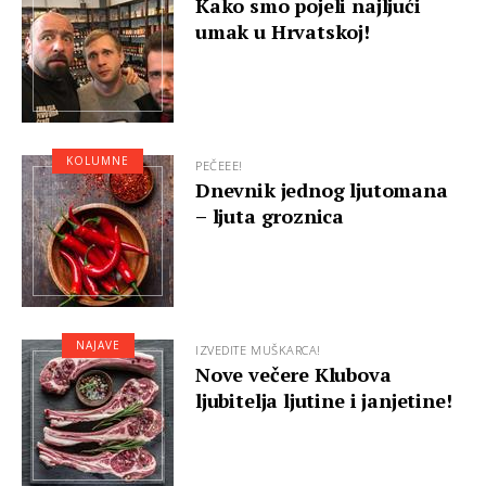
Kako smo pojeli najljući
umak u Hrvatskoj!
KOLUMNE
PEČEEE!
Dnevnik jednog ljutomana
– ljuta groznica
NAJAVE
IZVEDITE MUŠKARCA!
Nove večere Klubova
ljubitelja ljutine i janjetine!