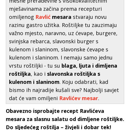
mesne prerađevine s visokokvalitetnim
mješavinama začina prema recepturi
omiljenog
Ravlić
mesara
stvaraju novu
razinu gastro užitka. Roštiljke tu zauzimaju
važno mjesto, naravno, uz ćevape, burgere,
svinjska rebarca, slavonski burger s
kulenom i slaninom, slavonske ćevape s
kulenom i slaninom. I nemaju samo jednu
vrstu roštiljki - tu su
blaga, ljuta i dimljena
roštiljka
, kao i
slavonska roštiljka s
kulenom i slaninom
. Koju odabrati, kad
bismo ih najradije kušali sve? Najbolji savjet
dat će vam omiljeni
Ravlićev mesar
.
Obavezno isprobajte recept Ravlićeva
mesara za slasnu salatu od dimljene roštiljke.
Do sljedećeg roštilja – živjeli i dobar tek!