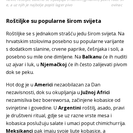
e, a uz njih je najbolje popiti lager pivo
ovinac
Roštiljke su popularne širom svijeta
Roštiljke se s jednakom strašću jedu širom svijeta. Na
hrvatskim stolovima posebno su popularne varijante
s dodatkom slanine, crvene paprike, češnjaka i soli, a
posebno su mile one dimljene. Na
Balkanu
će ih nuditi
uz ajvar i luk, u
Njemačkoj
će ih često zalijevati pivom
dok se peku.
Hot dog je u
Americi
nezaobilazan za Dan
nezavisnosti, dok su okupljanja u
Južnoj Africi
nezamisliva bez boereworsa, začinjene kobasice od
svinjetine i govedine. U
Argentini
roštilj, asado, pravi
je društveni ritual, gdje se uz razne vrste mesa i
kobasica poslužuju salate i umaci poput chimichurrija.
Meksikanci
pak imaju svoje ljute kobasice, a