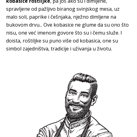
kobasice roštiljke
, pa još ako su i dimljene,
spravljene od pažljivo biranog svinjskog mesa, uz
malo soli, paprike i češnjaka, nježno dimljene na
bukovom drvu... Ove kobasice ne glume da su ono što
nisu, one već imenom govore što su i čemu služe. I
doista, roštiljke su puno više od kobasica, one su
simbol zajedništva, tradicije i uživanja u životu.