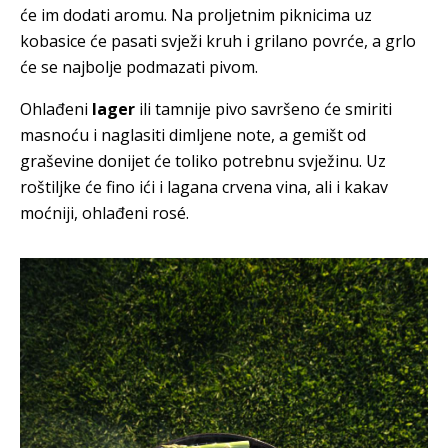
će im dodati aromu. Na proljetnim piknicima uz
kobasice će pasati svježi kruh i grilano povrće, a grlo
će se najbolje podmazati pivom.
Ohlađeni
lager
ili tamnije pivo savršeno će smiriti
masnoću i naglasiti dimljene note, a gemišt od
graševine donijet će toliko potrebnu svježinu. Uz
roštiljke će fino ići i lagana crvena vina, ali i kakav
moćniji, ohlađeni rosé.