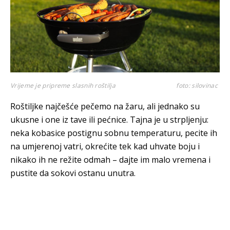
Vrijeme je pripreme slasnih roštilja
foto: silovinac
Roštiljke najčešće pečemo na žaru, ali jednako su
ukusne i one iz tave ili pećnice. Tajna je u strpljenju:
neka kobasice postignu sobnu temperaturu, pecite ih
na umjerenoj vatri, okrećite tek kad uhvate boju i
nikako ih ne režite odmah – dajte im malo vremena i
pustite da sokovi ostanu unutra.