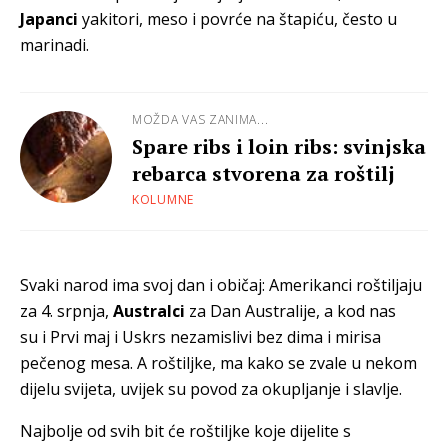
Japanci
yakitori, meso i povrće na štapiću, često u
marinadi.
MOŽDA VAS ZANIMA...
Spare ribs i loin ribs: svinjska
rebarca stvorena za roštilj
KOLUMNE
Svaki narod ima svoj dan i običaj: Amerikanci roštiljaju
za 4. srpnja,
Australci
za Dan Australije, a kod nas
su i Prvi maj i Uskrs nezamislivi bez dima i mirisa
pečenog mesa. A roštiljke, ma kako se zvale u nekom
dijelu svijeta, uvijek su povod za okupljanje i slavlje.
Najbolje od svih bit će roštiljke koje dijelite s