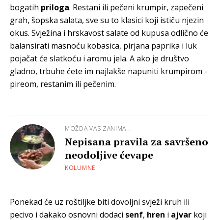
bogatih
priloga
. Restani ili pečeni krumpir, zapečeni
grah, šopska salata, sve su to klasici koji ističu njezin
okus. Svježina i hrskavost salate od kupusa odlično će
balansirati masnoću kobasica, pirjana paprika i luk
pojačat će slatkoću i aromu jela. A ako je društvo
gladno, trbuhe ćete im najlakše napuniti krumpirom -
pireom, restanim ili pečenim.
MOŽDA VAS ZANIMA...
Nepisana pravila za savršeno
neodoljive ćevape
KOLUMNE
Ponekad će uz roštiljke biti dovoljni svježi kruh ili
pecivo i dakako osnovni dodaci
senf
,
hren
i
ajvar
koji