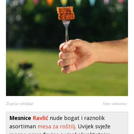
Živjela roštiljka!
foto: silovinac
Mesnice
Ravlić
nude bogat i raznolik
asortiman
mesa za roštilj
. Uvijek svježe