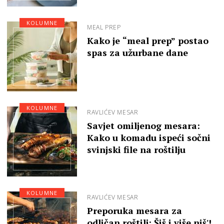
KOLUMNE
MEAL PREP
Kako je “meal prep” postao
spas za užurbane dane
KOLUMNE
RAVLIĆEV MESAR
Savjet omiljenog mesara:
Kako u komadu ispeći sočni
svinjski file na roštilju
KOLUMNE
RAVLIĆEV MESAR
Preporuka mesara za
odličan roštilj: Šiš i više niš'!