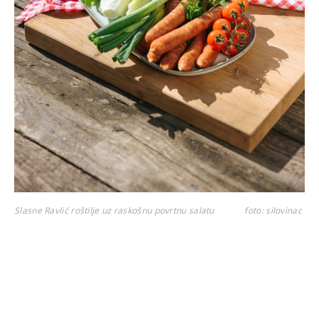
Slasne Ravlić roštilje uz raskošnu povrtnu salatu
foto: silovinac