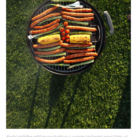
Ravlić roštiljke odlično se sljubljuju s raznim (grilanim) povrć
foto: sil