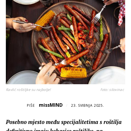
Ravlić roštiljke su najbolje!
foto: silovinac
missMIND
PIŠE
/
23. SVIBNJA 2025.
Posebno mjesto među specijalitetima s roštilja
definitivno imaju kobasice roštiljke, pa