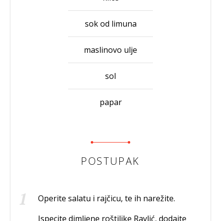
sok od limuna
maslinovo ulje
sol
papar
POSTUPAK
Operite salatu i rajčicu, te ih narežite.
Ispecite dimljene roštiljke Ravlić, dodajte