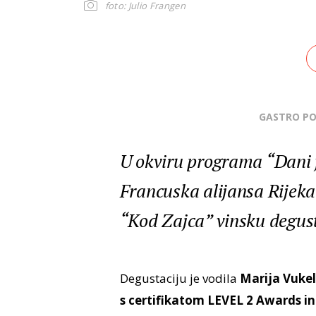
foto: Julio Frangen
GASTRO P
U okviru programa “Dani f
Francuska alijansa Rijeka
“Kod Zajca” vinsku degusta
Degustaciju je vodila
Marija Vukeli
s certifikatom LEVEL 2 Awards i