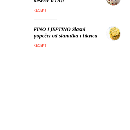
deserte u čaši
RECEPTI
FINO I JEFTINO Slasni
popečci od slanutka i tikvica
RECEPTI