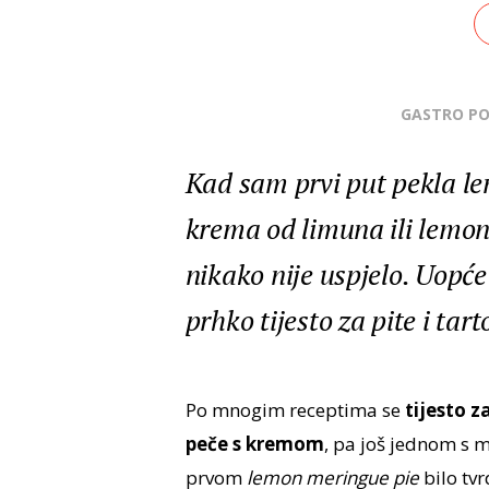
GASTRO P
Kad sam prvi put pekla l
krema od limuna ili lemon 
nikako nije uspjelo. Uopć
prhko tijesto za pite i tar
Po mnogim receptima se
tijesto z
peče s kremom
, pa još jednom s 
prvom
lemon meringue pie
bilo tv