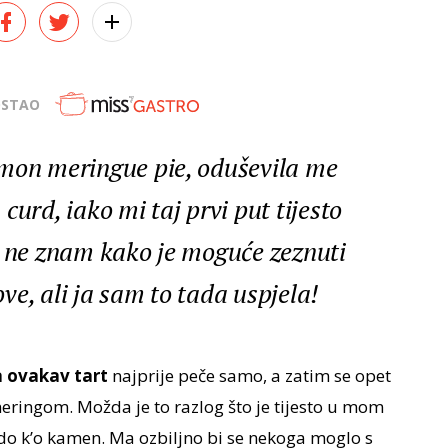
OSTAO
emon meringue pie, oduševila me
curd, iako mi taj prvi put tijesto
e ne znam kako je moguće zeznuti
tove, ali ja sam to tada uspjela!
a ovakav tart
najprije peče samo, a zatim se opet
meringom. Možda je to razlog što je tijesto u mom
rdo k’o kamen. Ma ozbiljno bi se nekoga moglo s