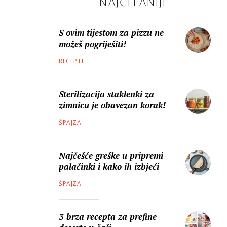
NAJČITANIJE
S ovim tijestom za pizzu ne
možeš pogriješiti!
RECEPTI
Sterilizacija staklenki za
zimnicu je obavezan korak!
ŠPAJZA
Najčešće greške u pripremi
palačinki i kako ih izbjeći
ŠPAJZA
3 brza recepta za prefine