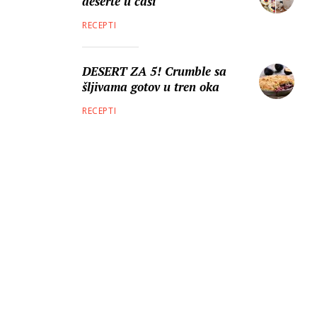
deserte u čaši
RECEPTI
DESERT ZA 5! Crumble sa
šljivama gotov u tren oka
RECEPTI