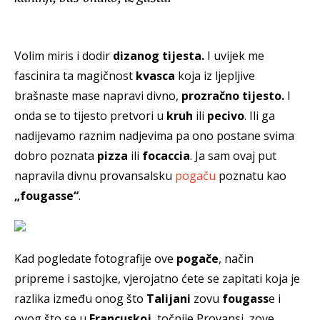
Volim miris i dodir
dizanog tijesta.
I uvijek me
fascinira ta magičnost
kvasca
koja iz ljepljive
brašnaste mase napravi divno,
prozračno tijesto.
I
onda se to tijesto pretvori u
kruh
ili
pecivo
. Ili ga
nadijevamo raznim nadjevima pa ono postane svima
dobro poznata
pizza
ili
focaccia
. Ja sam ovaj put
napravila divnu provansalsku
pogaču
poznatu kao
„fougasse“
.
Kad pogledate fotografije ove
pogače
, način
pripreme i sastojke, vjerojatno ćete se zapitati koja je
razlika između onog što
Talijani
zovu
fougass
e i
ovog što se u
Francuskoj
, točnije Provansi, zove