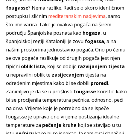
fougasse
? Nema razlike. Radi se o skoro identičnom
postupku i sličnim
mediteranskim nadjevima
, samo
što ime varira. Tako je ovakva pogača na širem
području Španjolske poznata kao
hogaza
, u
španjolskoj regiji Kataloniji je zovu
fogassa
, a na
našim prostorima jednostavno pogača.
Ono po čemu
se ova pogača razlikuje od drugih pogača jest njen
tipični
oblik lista
, koji se dobije
razvijanjem tijesta
u nepravilni oblik te
zasijecanjem
tijesta na
određenim mjestima kako bi se dobili
proredi
.
Zanimljivo je da se u prošlosti
fougasse
koristio kako
bi se procijenila temperatura pećnice, odnosno, peći
na drva. Vrijeme koje je potrebno da se ispeče
fougasse je upravo ono vrijeme postizanja idealne
temperature za
pečenje kruha
koji se stavljao u tu
istu
pećnicu
kako bi se ispekao. Ja sam ovaj današnji