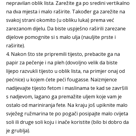
nepravilan oblik lista. Zarežite ga po sredini vertikalno
na dva mjesta i malo raširite. Također ga zarežite na
svakoj strani okomito (u obliku luka) prema već
zarezanom dijelu. Da biste uspješno raširili zarezane
dijelove pomognite si s malo ulja (nauljite prste i
raširite).
4. Nakon što ste pripremili tijesto, prebacite ga na
papir za pečenje i na pleh (dovoljno velik da biste
lijepo razvukli tijesto u oblik lista, na primjer onaj od
pećnice) u kojem ćete peći fougasse. Naizmjence
nadijevajte tijesto fetom i maslinama te kad se završili
s nadjevom, lagano ga premažite uljem koje vam je
ostalo od mariniranja fete. Na kraju još upiknite malo
svježeg ružmarina te po pogači posipajte malo cvijeta
soli ili druge soli koju i inače koristite (bilo bi dobro da
je grublja).