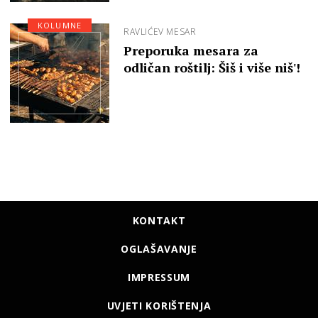
KOLUMNE
RAVLIĆEV MESAR
Preporuka mesara za
odličan roštilj: Šiš i više niš'!
KONTAKT
OGLAŠAVANJE
IMPRESSUM
UVJETI KORIŠTENJA