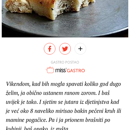
GASTRO POSTAO
Vikendom, kad bih mogla spavati koliko god dugo
želim, ja obično ustanem ranom zorom. I baš
uvijek je tako. I sjetim se jutara iz djetinjstva kad
je već oko 8 naveliko mirisao bakin pečeni kruh ili
mamine pogačice. Pa i ja prionem brašniti po
kuhinji, baš onako, iz gušta.