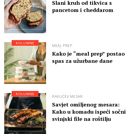
Slani kruh od tikvica s
pancetom i cheddarom
KOLUMNE
MEAL PREP
Kako je “meal prep” postao
spas za užurbane dane
KOLUMNE
RAVLIĆEV MESAR
Savjet omiljenog mesara:
Kako u komadu ispeći sočni
svinjski file na roštilju