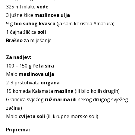
325 ml mlake
vode
3 jušne žlice
maslinova ulja
9 g
bio suhog kvasca
(ja sam koristila Alnatura)
1 čajna žličica
soli
Brašno
za miješanje
Za nadjev:
100 – 150 g
feta sira
Malo
maslinova ulja
2-3 prstohvata
origana
15 komada Kalamata
maslina
(ili bilo kojih drugih)
Grančica svježeg
ružmarina
(ili nekog drugog svježeg
začina)
Malo
cvijeta soli
(ili krupne morske soli)
Priprema: