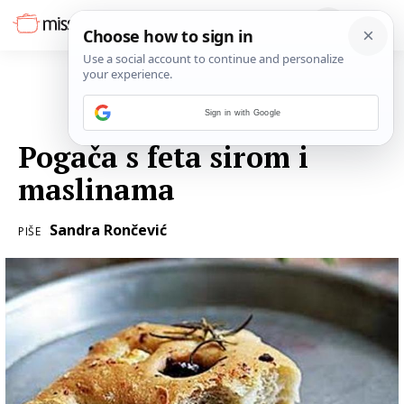
Sign in with Google
02. LIPNJA 2016.
Pogača s feta sirom i
maslinama
Sandra Rončević
PIŠE