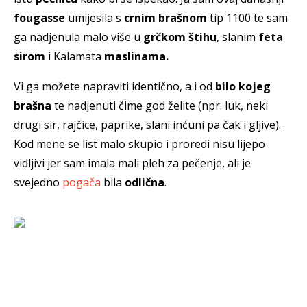
fougasse
umijesila s
crnim brašnom
tip 1100 te sam
ga nadjenula malo više u
grčkom štihu
, slanim
feta
sirom
i Kalamata
maslinama.
Vi ga možete napraviti identično, a i od
bilo kojeg
brašna
te nadjenuti čime god želite (npr. luk, neki
drugi sir, rajčice, paprike, slani inćuni pa čak i gljive).
Kod mene se list malo skupio i proredi nisu lijepo
vidljivi jer sam imala mali pleh za pečenje, ali je
svejedno
pogača
bila
odlična
.