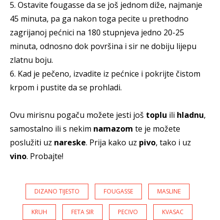
5. Ostavite fougasse da se još jednom diže, najmanje
45 minuta, pa ga nakon toga pecite u prethodno
zagrijanoj pećnici na 180 stupnjeva jedno 20-25
minuta, odnosno dok površina i sir ne dobiju lijepu
zlatnu boju.
6. Kad je pečeno, izvadite iz pećnice i pokrijte čistom
krpom i pustite da se prohladi.
Ovu mirisnu pogaču možete jesti još
toplu
ili
hladnu
,
samostalno ili s nekim
namazom
te je možete
poslužiti uz
nareske
. Prija kako uz
pivo
, tako i uz
vino
. Probajte!
DIZANO TIJESTO
FOUGASSE
MASLINE
KRUH
FETA SIR
PECIVO
KVASAC