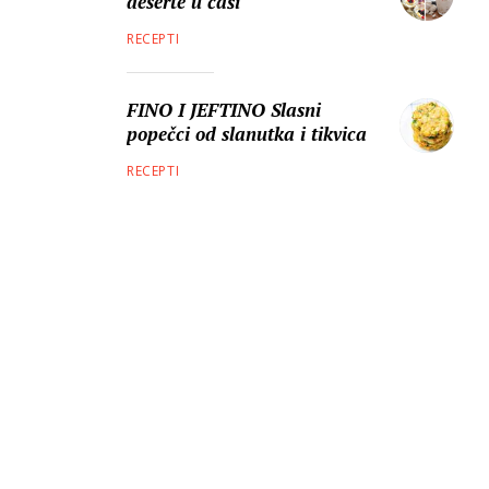
deserte u čaši
RECEPTI
FINO I JEFTINO Slasni
popečci od slanutka i tikvica
RECEPTI