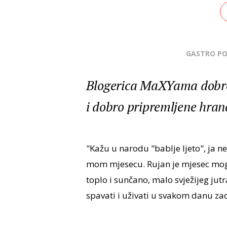
GASTRO P
Blogerica MaXYama dobro z
i dobro pripremljene hran
"Kažu u narodu "bablje ljeto", ja n
mom mjesecu. Rujan je mjesec mog
toplo i sunčano, malo svježijeg jut
spavati i uživati u svakom danu za