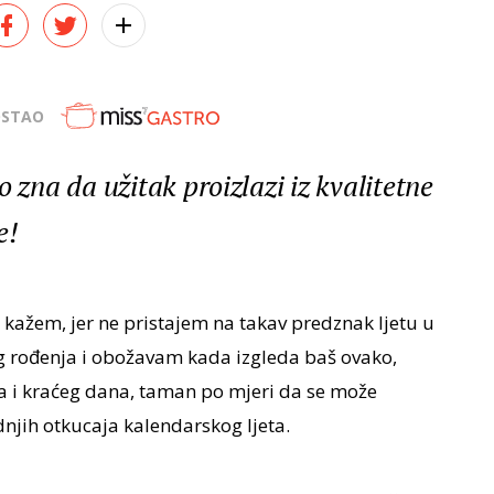
OSTAO
na da užitak proizlazi iz kvalitetne
e!
e kažem, jer ne pristajem na takav predznak ljetu u
 rođenja i obožavam kada izgleda baš ovako,
ra i kraćeg dana, taman po mjeri da se može
dnjih otkucaja kalendarskog ljeta.