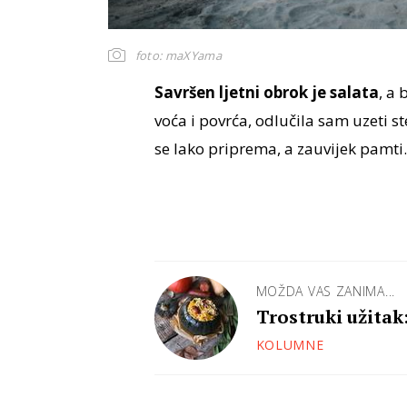
foto: maXYama
Savršen ljetni obrok je salata
, a 
voća i povrća, odlučila sam uzeti st
se lako priprema, a zauvijek pamti.
MOŽDA VAS ZANIMA...
Trostruki užitak
kobasicom
KOLUMNE