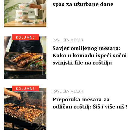
spas za užurbane dane
KOLUMNE
RAVLIĆEV MESAR
Savjet omiljenog mesara:
Kako u komadu ispeći sočni
svinjski file na roštilju
KOLUMNE
RAVLIĆEV MESAR
Preporuka mesara za
odličan roštilj: Šiš i više niš'!