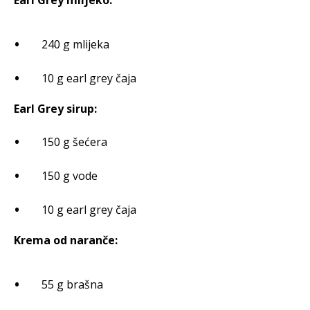
240 g mlijeka
10 g earl grey čaja
Earl Grey sirup:
150 g šećera
150 g vode
10 g earl grey čaja
Krema od naranče:
55 g brašna