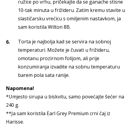
ružice po vrhu, pričekajte da se ganache stisne
10-tak minuta u frižideru. Zatim kremu stavite u
slastičarsku vrećicu s omiljenim nastavkom, ja
sam koristila Wilton 8B.
Torta je najbolja kad se servira na sobnoj
temperaturi. Možete je čuvati u frižideru,
omotanu prozirnom folijom, ali prije
konzumiranja izvadite na sobnu temperaturu
barem pola sata ranije.
Napomena!
*Umjesto sirupa u biskvitu, samo povećajte šećer na
240 g.
**Ja sam koristila Earl Grey Premium crni čaj iz
Harisse.