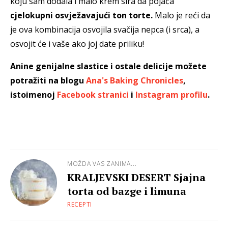
koju sam dodala i malo krem sira da pojača
cjelokupni osvježavajući ton torte.
Malo je reći da
je ova kombinacija osvojila svačija nepca (i srca), a
osvojit će i vaše ako joj date priliku!
Anine genijalne slastice i ostale delicije možete
potražiti na blogu
Ana's Baking Chronicles
,
istoimenoj
Facebook stranici
i
Instagram profilu
.
MOŽDA VAS ZANIMA...
KRALJEVSKI DESERT Sjajna
torta od bazge i limuna
RECEPTI