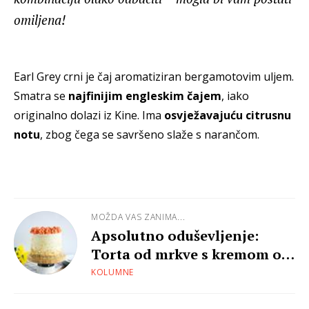
omiljena!
Earl Grey crni je čaj aromatiziran bergamotovim uljem.
Smatra se
najfinijim engleskim čajem
, iako
originalno dolazi iz Kine. Ima
osvježavajuću citrusnu
notu
, zbog čega se savršeno slaže s narančom.
MOŽDA VAS ZANIMA...
Apsolutno oduševljenje:
Torta od mrkve s kremom od
sira
KOLUMNE