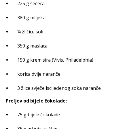
225 g šećera
380 g mlijeka
¼ žličice soli
350 g maslaca
150 g krem sira (Vivis, Philadelphia)
korica dvije naranče
3 žlice svježe iscijeđenog soka naranče
Preljev od bijele čokolade:
75 g bijele čokolade
35 g vrhnja za šlag