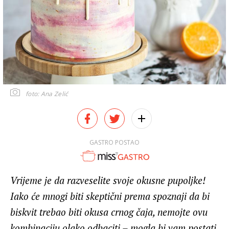
foto: Ana Zelić
GASTRO POSTAO
Vrijeme je da razveselite svoje okusne pupoljke!
Iako će mnogi biti skeptični prema spoznaji da bi
biskvit trebao biti okusa crnog čaja, nemojte ovu
kombinaciju olako odbaciti – mogla bi vam postati