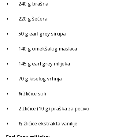
240 g brašna
220 g šećera
50 g earl grey sirupa
140 g omekšalog maslaca
145 g earl grey mlijeka
70 g kiselog vrhnja
¼ žličice soli
2 žličice (10 g) praška za pecivo
½ žličice ekstrakta vanilije
Earl Grey mlijeko: