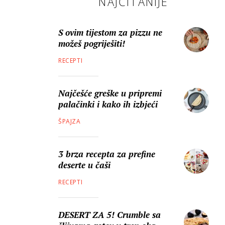
NAJČITANIJE
S ovim tijestom za pizzu ne
možeš pogriješiti!
RECEPTI
Najčešće greške u pripremi
palačinki i kako ih izbjeći
ŠPAJZA
3 brza recepta za prefine
deserte u čaši
RECEPTI
DESERT ZA 5! Crumble sa