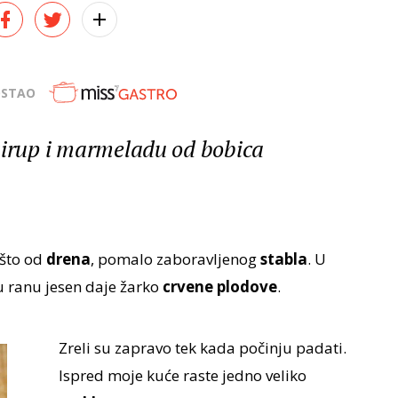
OSTAO
sirup i marmeladu od bobica
ešto od
drena
, pomalo zaboravljenog
stabla
. U
k u ranu jesen daje žarko
crvene plodove
.
Zreli su zapravo tek kada počinju padati.
Ispred moje kuće raste jedno veliko