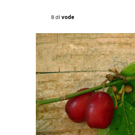
8 dl
vode