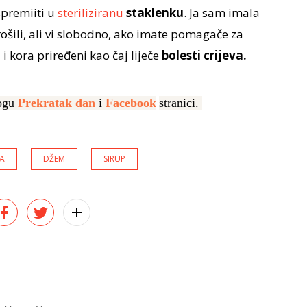
spremiiti u
steriliziranu
staklenku
. Ja sam imala
šili, ali vi slobodno, ako imate pomagače za
i kora priređeni kao čaj liječe
bolesti crijeva.
logu
Prekratak dan
i
Facebook
stranici.
A
DŽEM
SIRUP