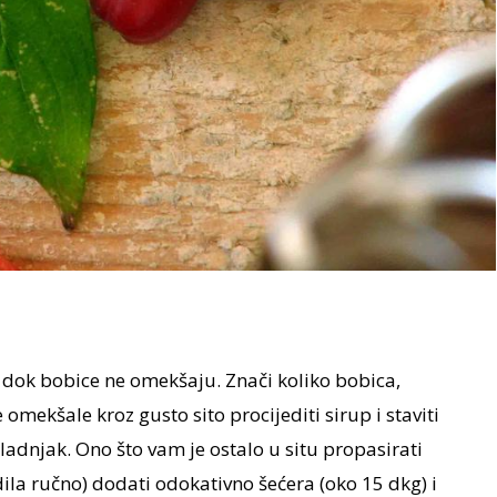
i dok bobice ne omekšaju. Znači koliko bobica,
 omekšale kroz gusto sito procijediti sirup i staviti
 hladnjak. Ono što vam je ostalo u situ propasirati
dila ručno) dodati odokativno šećera (oko 15 dkg) i