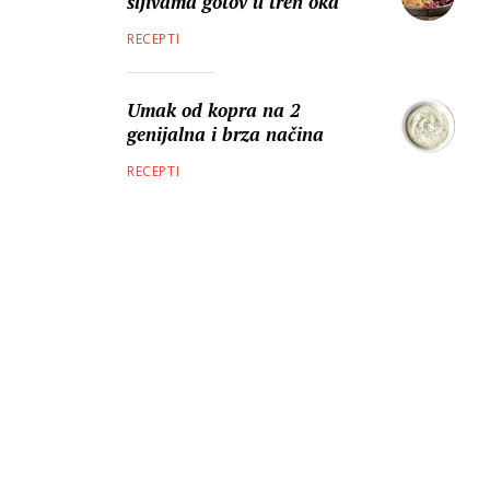
šljivama gotov u tren oka
RECEPTI
Umak od kopra na 2
genijalna i brza načina
RECEPTI