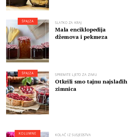
ŠPAJZA
SLATKO ZA KRAJ
Mala enciklopedija
džemova i pekmeza
ŠPAJZA
SPREMITE LJETO ZA ZIMU
Otkrili smo tajnu najslađih
zimnica
KOLUMNE
KOLAČ IZ SUSJEDSTVA