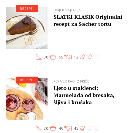
RECEPTI
UVIJEK NAJBOLJA
SLATKI KLASIK Originalni
recept za Sacher tortu
30'
65'
12
RECEPTI
PEKMEZ KAO IZ PRIČE
Ljeto u staklenci:
Marmelada od bresaka,
šljiva i krušaka
20'
40'
45