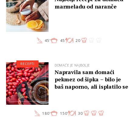
marmeladu od naranče
45'
45'
20
RECEPTI
DOMAĆE JE NAJBOLJE
Napravila sam domaći
pekmez od šipka – bilo je
baš naporno, ali isplatilo se
180'
150'
30