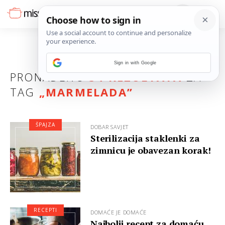
Sign in with Google
PRONAĐENO
34 REZULTATA
ZA
TAG
„
MARMELADA
”
ŠPAJZA
DOBAR SAVJET
Sterilizacija staklenki za
zimnicu je obavezan korak!
RECEPTI
DOMAĆE JE DOMAĆE
Najbolji recept za domaću