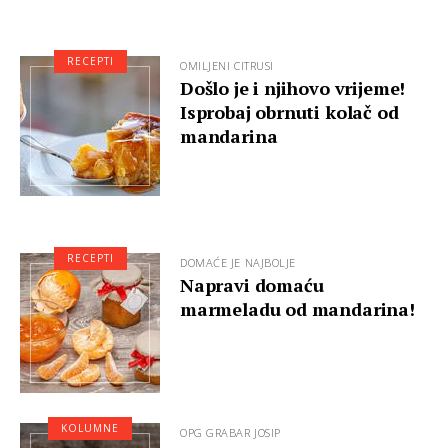
RECEPTI
OMILJENI CITRUSI
Došlo je i njihovo vrijeme!
Isprobaj obrnuti kolač od
mandarina
RECEPTI
DOMAĆE JE NAJBOLJE
Napravi domaću
marmeladu od mandarina!
KOLUMNE
OPG GRABAR JOSIP