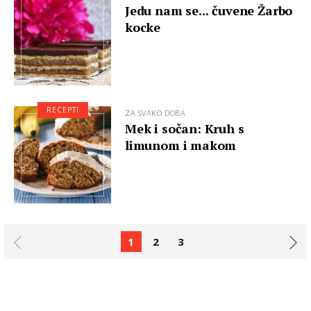
Jedu nam se... čuvene Žarbo
kocke
RECEPTI
ZA SVAKO DOBA
Mek i sočan: Kruh s
limunom i makom
1
2
3