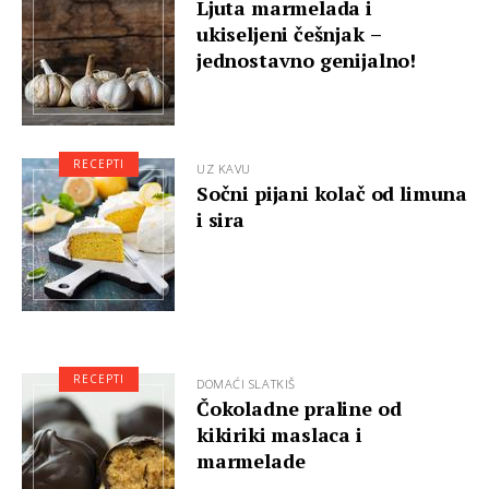
Ljuta marmelada i
ukiseljeni češnjak –
jednostavno genijalno!
RECEPTI
UZ KAVU
Sočni pijani kolač od limuna
i sira
RECEPTI
DOMAĆI SLATKIŠ
Čokoladne praline od
kikiriki maslaca i
marmelade