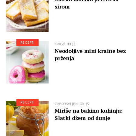
sirom
RECEPTI
KAKVA IDEJA!
Neodoljive mini krafne bez
prženja
RECEPTI
ZABORAVLJENI OKUSI
Miriše na bakinu kuhinju:
Slatki džem od dunje