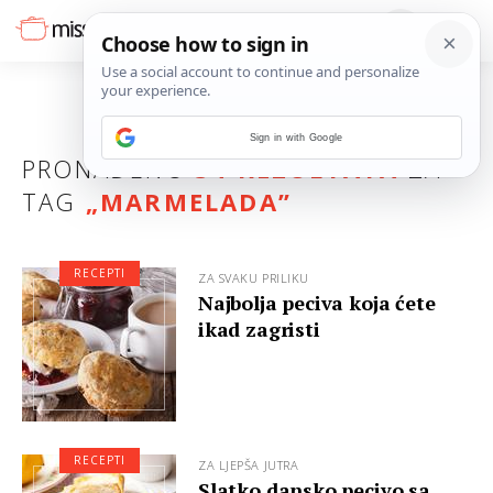
Sign in with Google
PRONAĐENO
34 REZULTATA
ZA
TAG
„
MARMELADA
”
RECEPTI
ZA SVAKU PRILIKU
Najbolja peciva koja ćete
ikad zagristi
RECEPTI
ZA LJEPŠA JUTRA
Slatko dansko pecivo sa