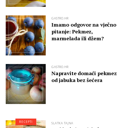
GASTRO.HR
Imamo odgovor na vječno
pitanje: Pekmez,
marmelada ili džem?
GASTRO.HR
Napravite domaći pekmez
od jabuka bez šećera
RECEPTI
SLATKA TAJNA