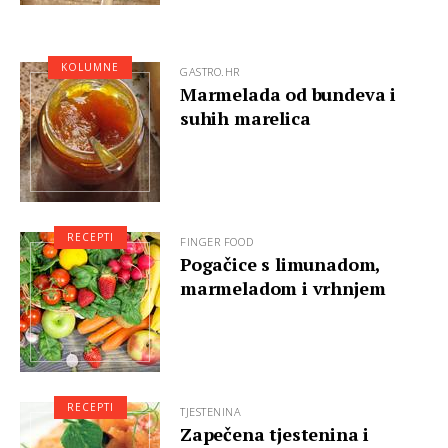
KOLUMNE
GASTRO.HR
Marmelada od bundeva i
suhih marelica
RECEPTI
FINGER FOOD
Pogačice s limunadom,
marmeladom i vrhnjem
RECEPTI
TJESTENINA
Zapečena tjestenina i