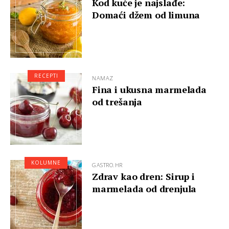
Kod kuće je najslađe:
Domaći džem od limuna
RECEPTI
NAMAZ
Fina i ukusna marmelada
od trešanja
KOLUMNE
GASTRO.HR
Zdrav kao dren: Sirup i
marmelada od drenjula