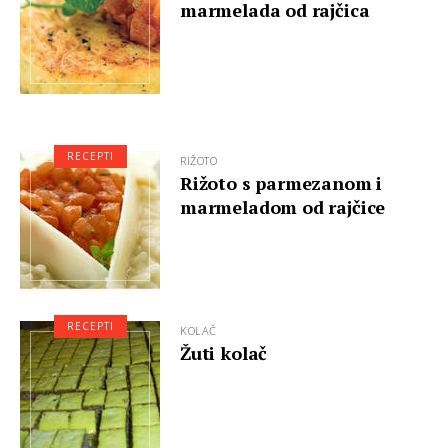
marmelada od rajčica
RECEPTI
RIŽOTO
Rižoto s parmezanom i
marmeladom od rajčice
RECEPTI
KOLAČ
Žuti kolač