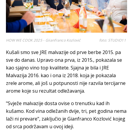
HOW WE COOK 2025 - Giianfranco Kozlović
foto: STUDIO11
Kušali smo sve JRE malvazije od prve berbe 2015. pa
sve do danas. Upravo ona prva, iz 2015., pokazala se
kao sjajno vino top kvalitete. Sjajna je bila i JRE
Malvazija 2016. kao i ona iz 2018. koja je pokazala
zrele arome, ali još u potpunosti nije razvila tercijarne
arome koje su rezultat odležavanja.
"Svježe malvazije dosta ovise o trenutku kad ih
kušamo. Kod vina odležanih dvije, tri, pet godina nema
laži ni prevare", zaključio je Gianfranco Kozlović kojeg
od srca podržavam u ovoj ideji.