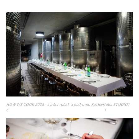
HOW WE COOK 2025 - zvršni ručak u podrumu Kozlovi
foto: STUDIO1
ć
1