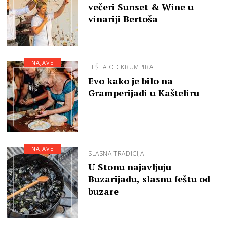
večeri Sunset & Wine u
vinariji Bertoša
NAJAVE
FEŠTA OD KRUMPIRA
Evo kako je bilo na
Gramperijadi u Kašteliru
NAJAVE
SLASNA TRADICIJA
U Stonu najavljuju
Buzarijadu, slasnu feštu od
buzare