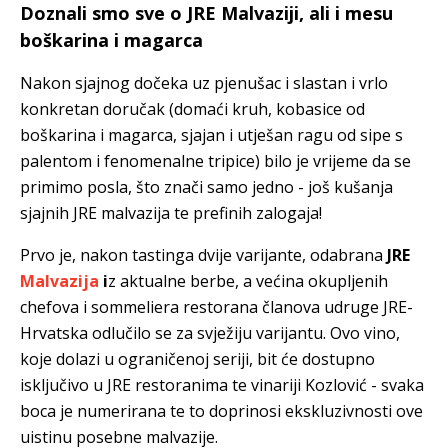
Doznali smo sve o JRE Malvaziji, ali i mesu
boškarina i magarca
Nakon sjajnog dočeka uz pjenušac i slastan i vrlo
konkretan doručak (domaći kruh, kobasice od
boškarina i magarca, sjajan i utješan ragu od sipe s
palentom i fenomenalne tripice) bilo je vrijeme da se
primimo posla, što znači samo jedno - još kušanja
sjajnih JRE malvazija te prefinih zalogaja!
Prvo je, nakon tastinga dvije varijante, odabrana
JRE
Malvazija
i
z aktualne berbe, a
većina okupljenih
chefova i sommeliera restorana članova udruge JRE-
Hrvatska odlučilo se za svježiju varijantu. Ovo vino,
koje dolazi u ograničenoj seriji, bit će dostupno
isključivo u JRE restoranima te vinariji Kozlović - svaka
boca je numerirana te to doprinosi ekskluzivnosti ove
uistinu posebne malvazije.