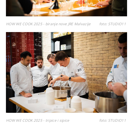
HOW WE COOK 2025 - biranje nove JRE Malvazije
foto: STUDIO11
HOW WE COOK 2025 - tripice i sipice
foto: STUDIO11