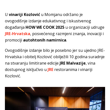
U
vinariji Kozlović
u Momjanu održano je
ovogodišnje izdanje edukativnog i iskustvenog
događanja
HOW WE COOK 2025
u organizaciji udruge
JRE-Hrvatska
, posvećenog razmjeni znanja, inovaciji i
promociji
autohtonih namirnica
.
Ovogodišnje izdanje bilo je posebno jer su ujedno JRE-
Hrvatska i obitelj Kozlović obilježili 10 godina suradnje
na stvaranju limitirane edicije
JRE Malvazije
, vina
dostupnog isključivo u
JRE
restoranima i vinariji
Kozlović.