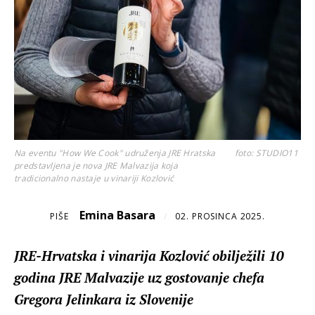
Na eventu "How We Cook" udruženja JRE Hratska
foto: STUDIO11
predstavljena je nova JRE Malvazija koja
tradicionalno nastaje u vinariji Kozlović
Emina Basara
PIŠE
/
02. PROSINCA 2025.
JRE-Hrvatska i vinarija Kozlović obilježili 10
godina JRE Malvazije uz gostovanje chefa
Gregora Jelinkara iz Slovenije