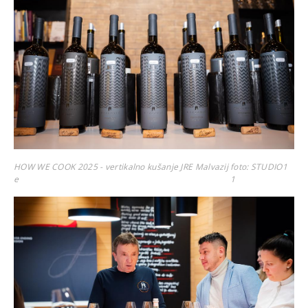
HOW WE COOK 2025 - vertikalno kušanje JRE Malvazij
foto: STUDIO1
e
1