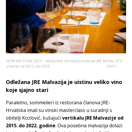
HOW WE COOK 2025 - eksluzivno vertikalno kušanje JRE M
foto: STU
alvazije od 2015. do 2025.
DIO11
Odležana JRE Malvazija je uistinu veliko vino
koje sjajno stari
Paralelno, sommelieri iz restorana članova JRE-
Hrvatska imali su vinski masterclass u suradnji s
obitelji Kozlović, kušajući
vertikalu JRE Malvazije od
2015. do 2022. godine
. Ova posebna malvazija dolazi