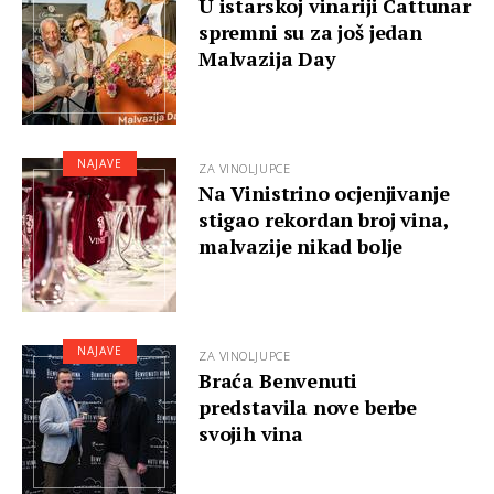
U istarskoj vinariji Cattunar
spremni su za još jedan
Malvazija Day
NAJAVE
ZA VINOLJUPCE
Na Vinistrino ocjenjivanje
stigao rekordan broj vina,
malvazije nikad bolje
NAJAVE
ZA VINOLJUPCE
Braća Benvenuti
predstavila nove berbe
svojih vina