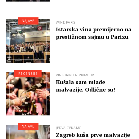
NAJAVE
WINE PARIS
Istarska vina premijerno na
prestižnom sajmu u Parizu
RECENZIJE
VINISTRIN EN PRIMEUR
Kušala sam mlade
malvazije. Odlične su!
NAJAVE
JEDVA ČEKAMO!
Zagreb kuša prve malvazije