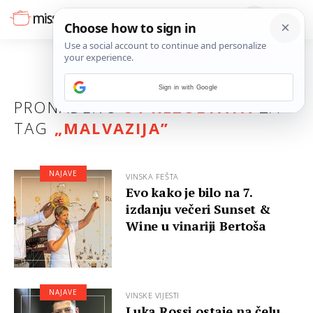
Sign in with Google
PRONAĐENO
84 REZULTATA
ZA
TAG
„
MALVAZIJA
”
NAJAVE
VINSKA FEŠTA
Evo kako je bilo na 7.
izdanju večeri Sunset &
Wine u vinariji Bertoša
NAJAVE
VINSKE VIJESTI
Luka Rossi ostaje na čelu