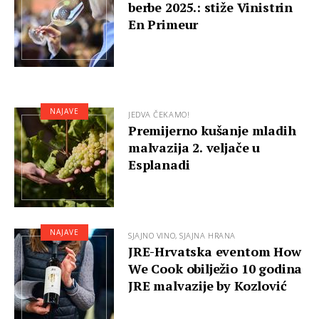
berbe 2025.: stiže Vinistrin
En Primeur
NAJAVE
JEDVA ČEKAMO!
Premijerno kušanje mladih
malvazija 2. veljače u
Esplanadi
NAJAVE
SJAJNO VINO, SJAJNA HRANA
JRE-Hrvatska eventom How
We Cook obilježio 10 godina
JRE malvazije by Kozlović