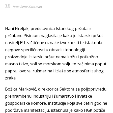
foto: Rene Karaman
Hani Hreljak, predstavnica Istarskog pršuta iz
pršutane Pisinium naglasila je kako je Istarski pršut
nositelj EU zaštićene oznake izvornosti te istaknula
njegove specifičnosti u obradi i tehnologiji
proizvodnje. Istarski pršut nema kožu i potkožno
masno tkivo, soli se morskom solju te začinima poput
papra, lovora, ružmarina i izlaže se atmosferi suhog
zraka.
Božica Marković, direktorica Sektora za poljoprivredu,
prehrambenu industriju i šumarstvo Hrvatske
gospodarske komore, institucije koja sve četiri godine
podržava manifestaciju, istaknula je kako HGK potiče