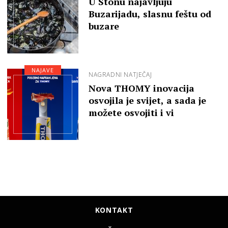
U Stonu najavljuju
Buzarijadu, slasnu feštu od
buzare
NAJAVE
NAGRADNI NATJEČAJ
Nova THOMY inovacija
osvojila je svijet, a sada je
možete osvojiti i vi
KONTAKT