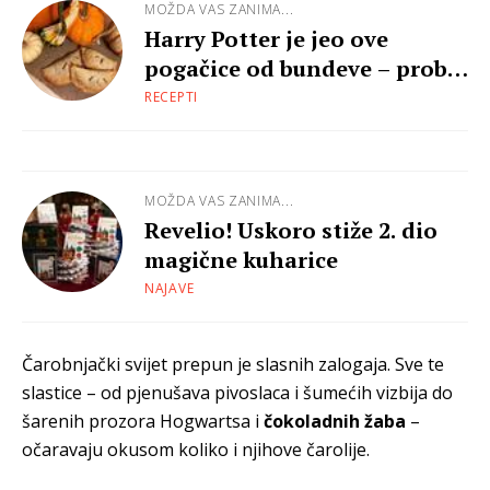
MOŽDA VAS ZANIMA...
Harry Potter je jeo ove
pogačice od bundeve – probaj
ih i ti!
RECEPTI
MOŽDA VAS ZANIMA...
Revelio! Uskoro stiže 2. dio
magične kuharice
NAJAVE
Čarobnjački svijet prepun je slasnih zalogaja. Sve te
slastice – od pjenušava pivoslaca i šumećih vizbija do
šarenih prozora Hogwartsa i
čokoladnih žaba
–
očaravaju okusom koliko i njihove čarolije.