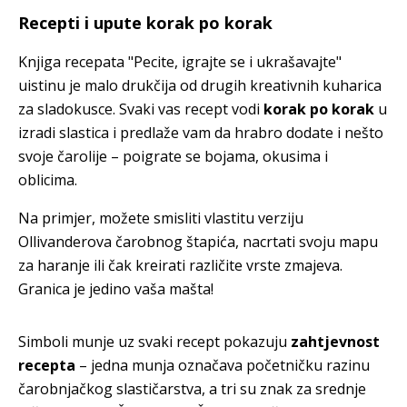
Recepti i upute korak po korak
Knjiga recepata "Pecite, igrajte se i ukrašavajte"
uistinu je malo drukčija od drugih kreativnih kuharica
za sladokusce. Svaki vas recept vodi
korak po korak
u
izradi slastica i predlaže vam da hrabro dodate i nešto
svoje čarolije – poigrate se bojama, okusima i
oblicima.
Na primjer, možete smisliti vlastitu verziju
Ollivanderova čarobnog štapića, nacrtati svoju mapu
za haranje ili čak kreirati različite vrste zmajeva.
Granica je jedino vaša mašta!
Simboli munje uz svaki recept pokazuju
zahtjevnost
recepta
– jedna munja označava početničku razinu
čarobnjačkog slastičarstva, a tri su znak za srednje