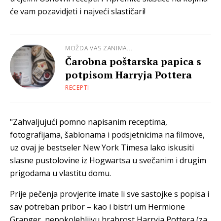
će vam pozavidjeti i najveći slastičari!
MOŽDA VAS ZANIMA...
Čarobna poštarska papica s
potpisom Harryja Pottera
RECEPTI
"Zahvaljujući pomno napisanim receptima,
fotografijama, šablonama i podsjetnicima na filmove,
uz ovaj je bestseler New York Timesa lako iskusiti
slasne pustolovine iz Hogwartsa u svečanim i drugim
prigodama u vlastitu domu.
Prije pečenja provjerite imate li sve sastojke s popisa i
sav potreban pribor – kao i bistri um Hermione
Granger, nepokolebljivu hrabrost Harryja Pottera (za