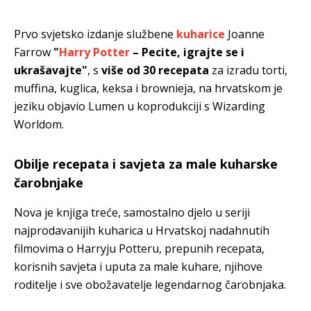
Prvo svjetsko izdanje službene
kuharice
Joanne
Farrow
"
Harry Potter
– Pecite, igrajte se i
ukrašavajte"
, s
više od 30 recepata
za izradu torti,
muffina, kuglica, keksa i brownieja, na hrvatskom je
jeziku objavio Lumen u koprodukciji s Wizarding
Worldom.
Obilje recepata i savjeta za male kuharske
čarobnjake
Nova je knjiga treće, samostalno djelo u seriji
najprodavanijih kuharica u Hrvatskoj nadahnutih
filmovima o Harryju Potteru, prepunih recepata,
korisnih savjeta i uputa za male kuhare, njihove
roditelje i sve obožavatelje legendarnog čarobnjaka.