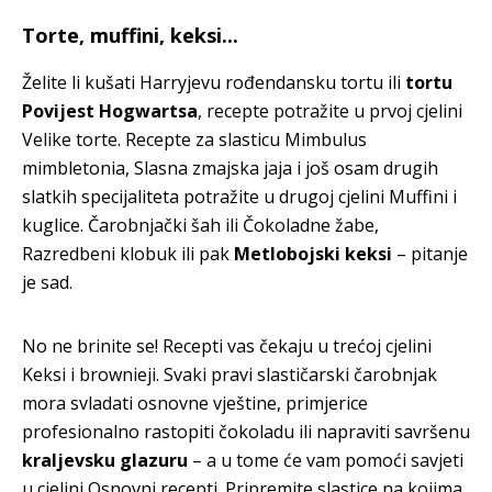
Torte, muffini, keksi...
Želite li kušati Harryjevu rođendansku tortu ili
tortu
Povijest Hogwartsa
, recepte potražite u prvoj cjelini
Velike torte. Recepte za slasticu Mimbulus
mimbletonia, Slasna zmajska jaja i još osam drugih
slatkih specijaliteta potražite u drugoj cjelini Muffini i
kuglice. Čarobnjački šah ili Čokoladne žabe,
Razredbeni klobuk ili pak
Metlobojski keksi
– pitanje
je sad.
No ne brinite se! Recepti vas čekaju u trećoj cjelini
Keksi i brownieji. Svaki pravi slastičarski čarobnjak
mora svladati osnovne vještine, primjerice
profesionalno rastopiti čokoladu ili napraviti savršenu
kraljevsku glazuru
– a u tome će vam pomoći savjeti
u cjelini Osnovni recepti. Pripremite slastice na kojima