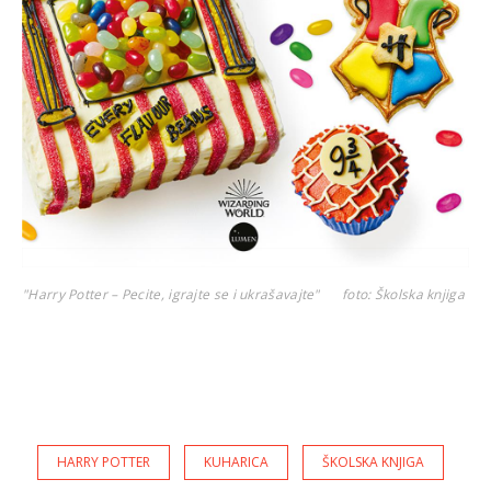
"Harry Potter – Pecite, igrajte se i ukrašavajte"
foto: Školska knjiga
HARRY POTTER
KUHARICA
ŠKOLSKA KNJIGA