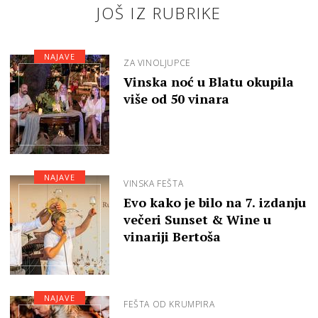
JOŠ IZ RUBRIKE
NAJAVE
ZA VINOLJUPCE
Vinska noć u Blatu okupila
više od 50 vinara
NAJAVE
VINSKA FEŠTA
Evo kako je bilo na 7. izdanju
večeri Sunset & Wine u
vinariji Bertoša
NAJAVE
FEŠTA OD KRUMPIRA