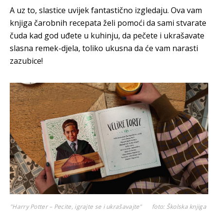
A uz to, slastice uvijek fantastično izgledaju. Ova vam
knjiga čarobnih recepata želi pomoći da sami stvarate
čuda kad god uđete u kuhinju, da pečete i ukrašavate
slasna remek-djela, toliko ukusna da će vam narasti
zazubice!
"Harry Potter – Pecite, igrajte se i ukrašavajte"
foto: Školska knjiga