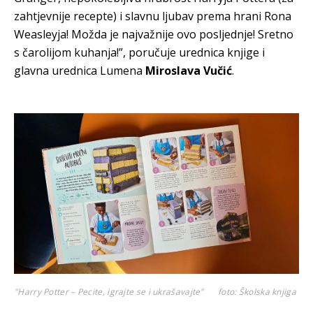
zahtjevnije recepte) i slavnu ljubav prema hrani Rona
Weasleyja! Možda je najvažnije ovo posljednje! Sretno
s čarolijom kuhanja!”, poručuje urednica knjige i
glavna urednica Lumena
Miroslava Vučić
.
"Harry Potter – Pecite, igrajte se i ukrašavajte"
foto: Školska knjiga