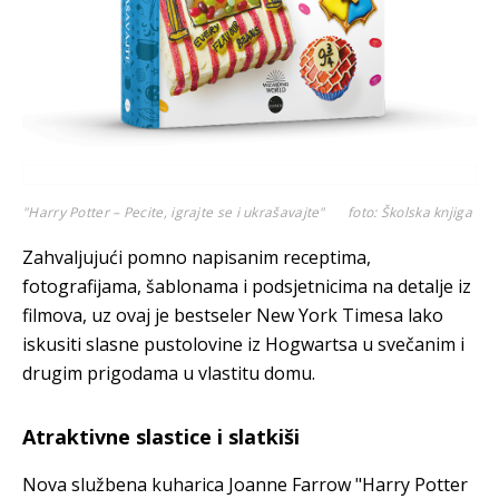
"Harry Potter – Pecite, igrajte se i ukrašavajte"
foto: Školska knjiga
Zahvaljujući pomno napisanim receptima,
fotografijama, šablonama i podsjetnicima na detalje iz
filmova, uz ovaj je bestseler New York Timesa lako
iskusiti slasne pustolovine iz Hogwartsa u svečanim i
drugim prigodama u vlastitu domu.
Atraktivne slastice i slatkiši
Nova službena kuharica Joanne Farrow "Harry Potter