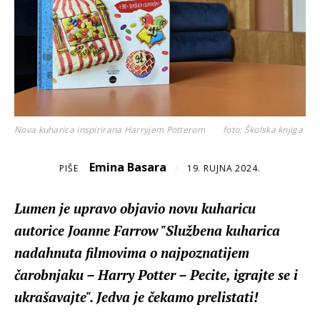
Nova kuharica inspirirana Harryjem Potterom
foto: Školska knjiga
Emina Basara
PIŠE
/
19. RUJNA 2024.
Lumen je upravo objavio novu kuharicu
autorice Joanne Farrow "Službena kuharica
nadahnuta filmovima o najpoznatijem
čarobnjaku – Harry Potter – Pecite, igrajte se i
ukrašavajte". Jedva je čekamo prelistati!