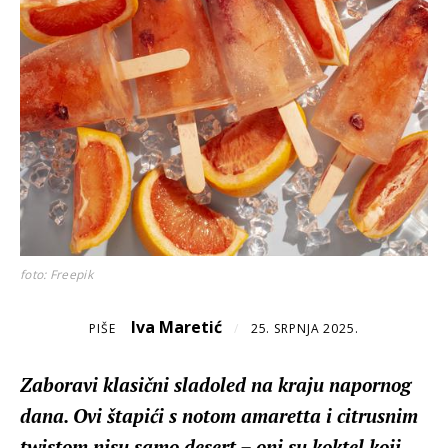
foto: Freepik
Iva Maretić
PIŠE
/
25. SRPNJA 2025.
Zaboravi klasični sladoled na kraju napornog
dana. Ovi štapići s notom amaretta i citrusnim
twistom nisu samo desert – oni su koktel koji