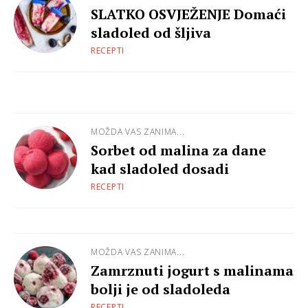
SLATKO OSVJEŽENJE Domaći
sladoled od šljiva
RECEPTI
MOŽDA VAS ZANIMA...
Sorbet od malina za dane
kad sladoled dosadi
RECEPTI
MOŽDA VAS ZANIMA...
Zamrznuti jogurt s malinama
bolji je od sladoleda
RECEPTI