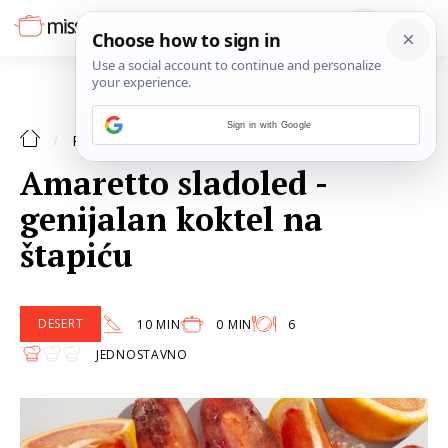
Sign in with Google
DESERT
RECEPTI
Amaretto sladoled -
genijalan koktel na
štapiću
DESERT
10 MIN
0 MIN
6
JEDNOSTAVNO