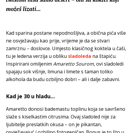
možeš lizati...
Kad sparina postane nepodnošljiva, a obična pića više
ne osvježavaju kao prije, vrijeme je da se stvari
zamrznu – doslovce. Umjesto klasičnog koktela u čaši,
tu je ledena verzija u obliku
sladoleda
na štapiću.
Inspirirani omiljenim
Amaretto Sourom
, ovi sladoledi
spajaju sok višnje, limuna i limete s taman toliko
alkohola da budu ozbiljno dobri – ali i dalje zabavni.
Kad je 30 u hladu...
Amaretto donosi bademastu toplinu koja se savršeno
slaže s kiselkastim citrusima. Ovaj sladoled nije za
ljubitelje preslatkih okusa – on je pikantan,
osvježavajuć i ozbiljno fotogeničan. Bonus je to što u