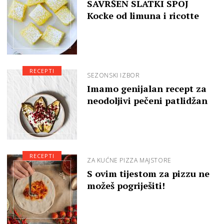
SAVRŠEN SLATKI SPOJ
Kocke od limuna i ricotte
RECEPTI
SEZONSKI IZBOR
Imamo genijalan recept za
neodoljivi pečeni patlidžan
RECEPTI
ZA KUĆNE PIZZA MAJSTORE
S ovim tijestom za pizzu ne
možeš pogriješiti!