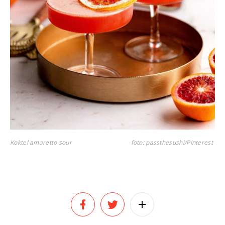
Koktel amaretto sour
foto: passthesushi/Pinterest