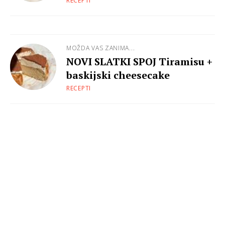
sastojaka
RECEPTI
MOŽDA VAS ZANIMA...
NOVI SLATKI SPOJ Tiramisu +
baskijski cheesecake
RECEPTI