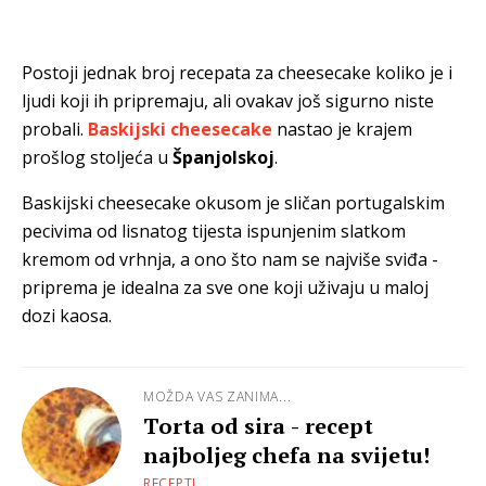
Postoji jednak broj recepata za cheesecake koliko je i
ljudi koji ih pripremaju, ali ovakav još sigurno niste
probali.
Baskijski cheesecake
nastao je krajem
prošlog stoljeća u
Španjolskoj
.
Baskijski cheesecake okusom je sličan portugalskim
pecivima od lisnatog tijesta ispunjenim slatkom
kremom od vrhnja, a ono što nam se najviše sviđa -
priprema je idealna za sve one koji uživaju u maloj
dozi kaosa.
MOŽDA VAS ZANIMA...
Torta od sira - recept
najboljeg chefa na svijetu!
RECEPTI