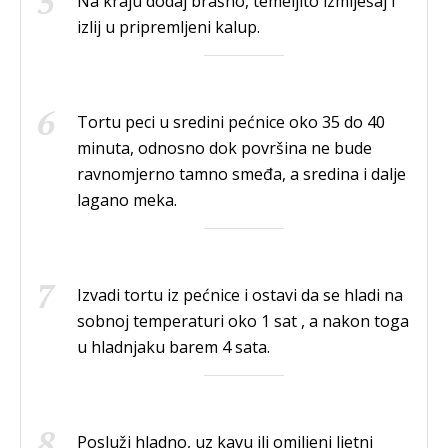
Na kraju dodaj brašno, temeljito izmiješaj i
izlij u pripremljeni kalup.
Tortu peci u sredini pećnice oko 35 do 40
minuta, odnosno dok površina ne bude
ravnomjerno tamno smeđa, a sredina i dalje
lagano meka.
Izvadi tortu iz pećnice i ostavi da se hladi na
sobnoj temperaturi oko 1 sat , a nakon toga
u hladnjaku barem 4 sata.
Posluži hladno, uz kavu ili omiljeni ljetni