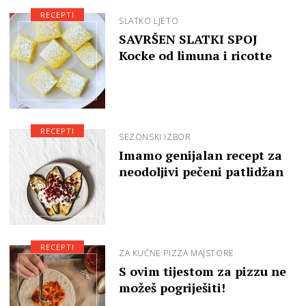
RECEPTI
SLATKO LJETO
SAVRŠEN SLATKI SPOJ
Kocke od limuna i ricotte
RECEPTI
SEZONSKI IZBOR
Imamo genijalan recept za
neodoljivi pečeni patlidžan
RECEPTI
ZA KUĆNE PIZZA MAJSTORE
S ovim tijestom za pizzu ne
možeš pogriješiti!