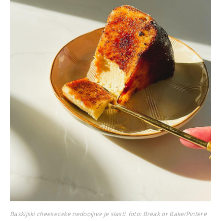
Baskijski cheesecake nedooljiva je slasti
foto: Break or Bake/Pintere