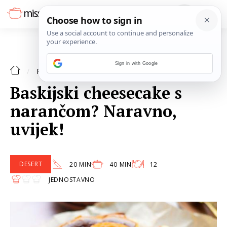
Sign in with Google
DESERT
RECEPTI
Baskijski cheesecake s
narančom? Naravno,
uvijek!
DESERT
20 MIN
40 MIN
12
JEDNOSTAVNO