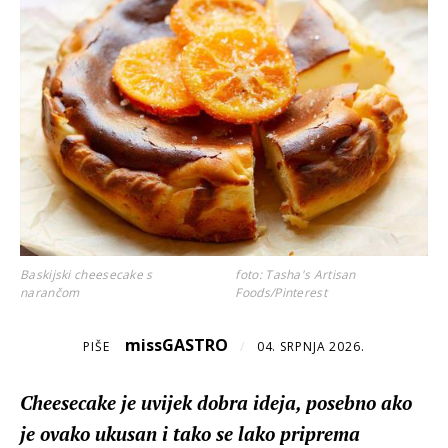
Baskijski cheesecake s
foto: Tasha's Artisan
narančom
Foods/Pinterest
missGASTRO
PIŠE
/
04. SRPNJA 2026.
Cheesecake je uvijek dobra ideja, posebno ako
je ovako ukusan i tako se lako priprema