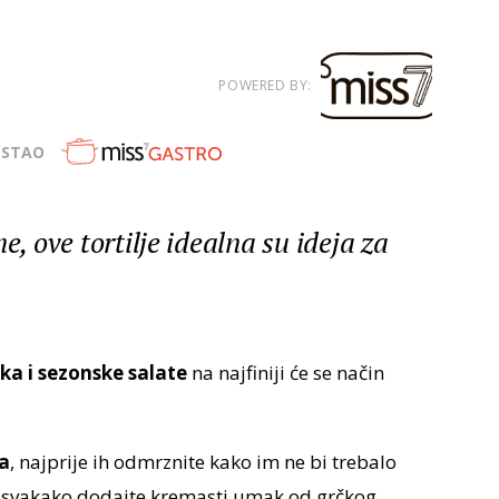
POWERED BY:
OSTAO
e, ove tortilje idealna su ideja za
ka i sezonske salate
na najfiniji će se način
a
, najprije ih odmrznite kako im ne bi trebalo
i svakako dodajte kremasti umak od grčkog