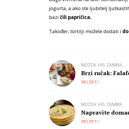
jogurta, a ako ste ljubitelj ljutkas
bazi
čili papričica.
Također, tortilji možete dodati i
do
MOŽDA VAS ZANIMA...
Brzi ručak: Falaf
RECEPTI
MOŽDA VAS ZANIMA...
Napravite domać
RECEPTI