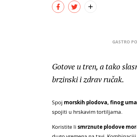
GASTRO P
Gotove u tren, a tako slasn
brzinski i zdrav ručak.
Spoj
morskih plodova, finog uma
spojiti u hrskavim tortiljama.
Koristite li
smrznute plodove mor
dugo vremena na tavi. Kombinacij