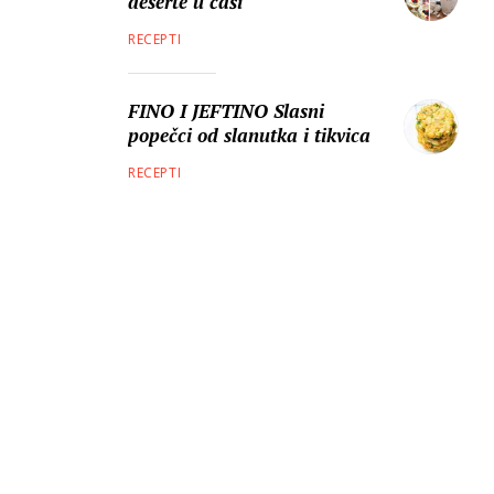
deserte u čaši
RECEPTI
FINO I JEFTINO Slasni
popečci od slanutka i tikvica
RECEPTI