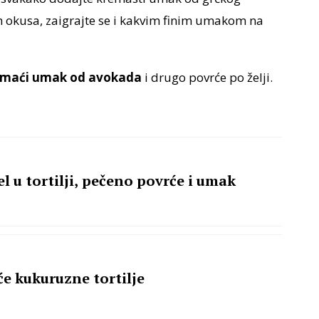
tih okusa, zaigrajte se i kakvim finim umakom na
maći umak od avokada
i drugo povrće po želji.
el u tortilji, pečeno povrće i umak
e kukuruzne tortilje