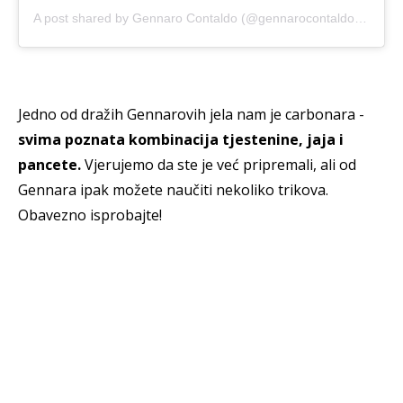
A post shared by
Gennaro Contaldo
(@gennarocontaldo) on
Jan
Jedno od dražih Gennarovih jela nam je carbonara -
svima poznata kombinacija tjestenine, jaja i
pancete.
Vjerujemo da ste je već pripremali, ali od
Gennara ipak možete naučiti nekoliko trikova.
Obavezno isprobajte!