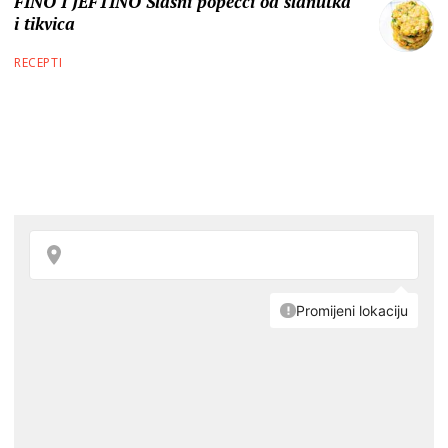
FINO I JEFTINO Slasni popečci od slanutka
i tikvica
RECEPTI