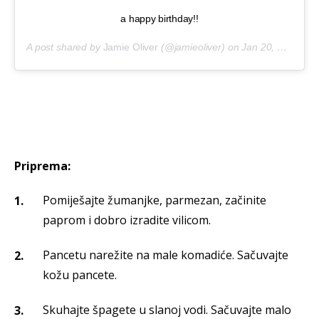
a happy birthday!!
A post shared by
Jamie Oliver
(@jamieoliver) on
Jan 20, 2019 at 10:02am PST
Priprema:
Pomiješajte žumanjke, parmezan, začinite
paprom i dobro izradite vilicom.
Pancetu narežite na male komadiće. Sačuvajte
kožu pancete.
Skuhajte špagete u slanoj vodi. Sačuvajte malo