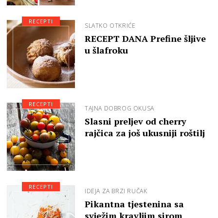
RECEPTI
SLATKO OTKRIĆE
RECEPT DANA Prefine šljive
u šlafroku
RECEPTI
TAJNA DOBROG OKUSA
Slasni preljev od cherry
rajčica za još ukusniji roštilj
RECEPTI
IDEJA ZA BRZI RUČAK
Pikantna tjestenina sa
svježim kravljim sirom