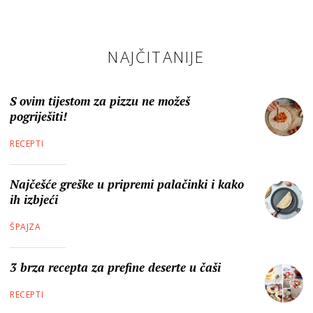
NAJČITANIJE
S ovim tijestom za pizzu ne možeš
pogriješiti!
RECEPTI
Najčešće greške u pripremi palačinki i kako
ih izbjeći
ŠPAJZA
3 brza recepta za prefine deserte u čaši
RECEPTI