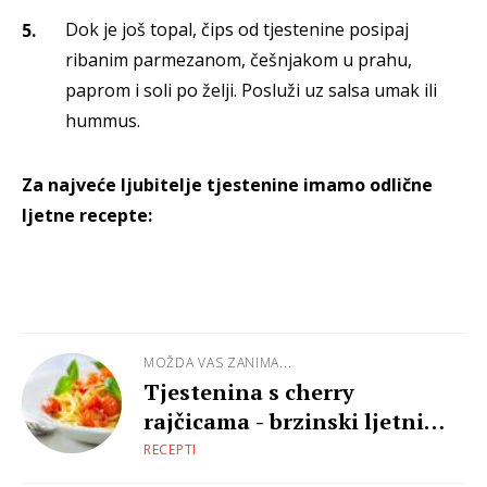
Dok je još topal, čips od tjestenine posipaj
ribanim parmezanom, češnjakom u prahu,
paprom i soli po želji. Posluži uz salsa umak ili
hummus.
Za najveće ljubitelje tjestenine imamo odlične
ljetne recepte:
MOŽDA VAS ZANIMA...
Tjestenina s cherry
rajčicama - brzinski ljetni
ručak
RECEPTI