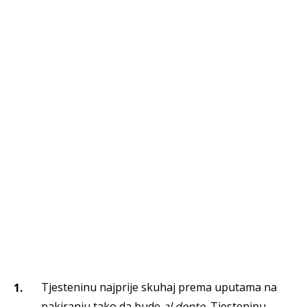
Tjesteninu najprije skuhaj prema uputama na
pakiranju tako da bude
al dente.
Tjesteninu