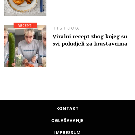
RECEPTI
HIT S TIKTOKA
Viralni recept zbog kojeg su
svi poludjeli za krastavcima
KONTAKT
OGLAŠAVANJE
IMPRESSUM