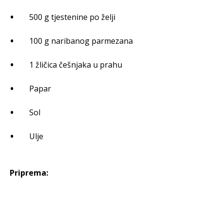
500 g tjestenine po želji
100 g naribanog parmezana
1 žličica češnjaka u prahu
Papar
Sol
Ulje
Priprema: